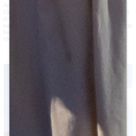
Artigues-de-Lussac è un comune appartenente al
Cantone di North Libourne e fa parte della comunità
di villaggi della Grande Area di Saint-Emilion. La sua
superficie si estende su 1016 ettari e si trova a 5 km da
Saint-Emilion. Oggi il comune conta 1.101 abitanti,
chiamati Artiguais e Artiguaises.
SCOPRIRE