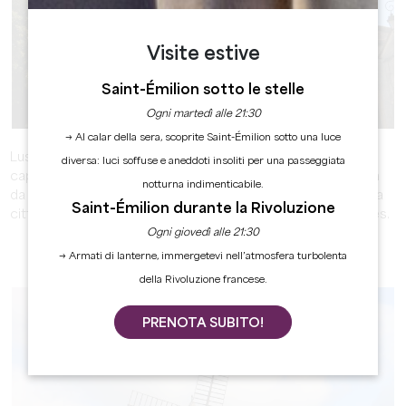
Visite estive
Saint-Émilion sotto le stelle
LUSSAC
Ogni martedì alle 21:30
→ Al calar della sera, scoprite Saint-Émilion sotto una luce
Lussac è un comune della Grande Saint-Emilion e il
diversa: luci soffuse e aneddoti insoliti per una passeggiata
capoluogo del Cantone di North Libourne. Si trova a 9 km
notturna indimenticabile.
da Saint Emilion e la sua superficie è di 2.343 ettari. Oggi la
Saint-Émilion durante la Rivoluzione
città conta 1.269 abitanti, chiamati Lussacais e Lussacaises.
Ogni giovedì alle 21:30
SCOPRIRE
→ Armati di lanterne, immergetevi nell’atmosfera turbolenta
della Rivoluzione francese.
PRENOTA SUBITO!