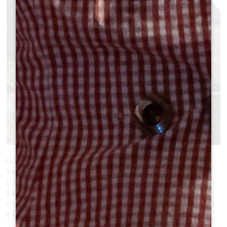
GARDEGAN-ET-TOURTIRAC
Gardegan-et-Tourtirac è un comune della Grande Area di
Saint-Emilion e fa parte del Cantone di Coteaux de
Dordogne. Si trova a 20 km a est di Libourne e a 11 km da
Saint-Emilion. La sua superficie è di 960 ettari. Oggi il
comune conta 286 abitanti, conosciuti come Gardeganais
e Gardeganaises.