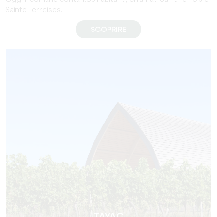
Oggi il comune conta 1.891 abitanti, chiamati Saint-Terrois e
Sainte-Terroises.
SCOPRIRE