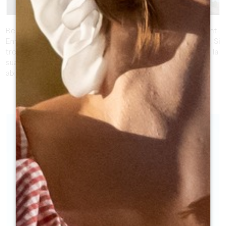
Belvès-de-Castillon è un comune della Grande Area di Saint-
Emilion e una parte del Cantone di Coteaux de Dordogne. Si
trova a circa 10 km da Saint-Emilion e a 16 km da Libourne, la
sua superficie è di 661 ettari. Oggi il comune conta 333
abitanti, chiamati Belvésiens e Belvésiennes.
SCOPRIRE