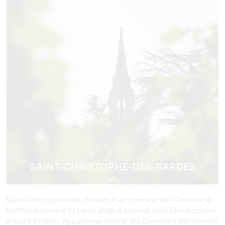
SAINT-CHRISTOPHE-DES-BARDES
Saint-Christophe-des-Bardes è un comune del Cantone di
North Libourne e fa parte degli 8 comuni della Giurisdizione
di Saint-Emilion. Appartiene inoltre alla Comunità dei comuni