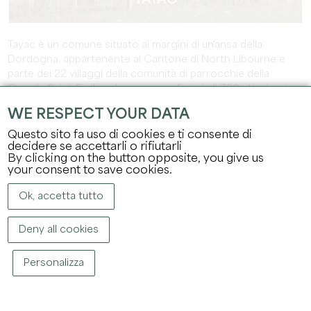
TAYAC
Tayac è un comune situato ai margini di un'ansa della
Dordogna, appartenente al Cantone di North Libourne e
parte dei 22 villaggi della comunità di parrocchie della
Grande Saint-Emilion. La sua superficie è di 722 ettari e si
trova a 13 chilometri da Saint Emilion e a 18 chilometri da
WE RESPECT YOUR DATA
Libourne. Il comune conta oggi 131 abitanti, chiamati
Tayacais e Tayacaises
Questo sito fa uso di cookies e ti consente di
decidere se accettarli o rifiutarli
By clicking on the button opposite, you give us
SCOPRIRE
your consent to save cookies.
Ok, accetta tutto
Deny all cookies
Personalizza