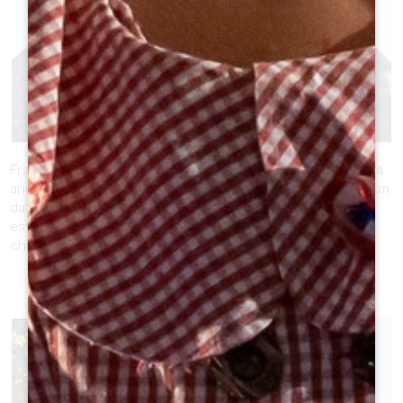
FRANCHI
Francs è un comune della Grande Area di Saint-Emilion e fa
anche parte del Cantone di North Libourne. Si trova a 14 km
da Saint Emilion, su una collina che culmina a 96 metri, e si
estende su 359 ettari. Oggi il comune conta 190 abitanti,
chiamati Francs
SCOPRIRE