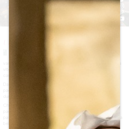
Una regione famosa in tutto il mondo,
il Grand Saint-Émilionnais
vanta un ricco patrimonio, segnato dall'onnipresenza della
vite e punteggiato dagli edifici storici che formano i
caratteristici villaggi e borghi della zona.
Dalle rive della Dordogna agli altopiani calcarei, i variegati
paesaggi del Grand Saint-Émilionnais vi sorprenderanno
durante la vostra visita!
Chiese romaniche, gotiche e monolitiche punteggiano il
paesaggio come punti di riferimento per i visitatori che
passeggiano, mentre i castelli spuntano qua e là come una
bella sorpresa inaspettata!