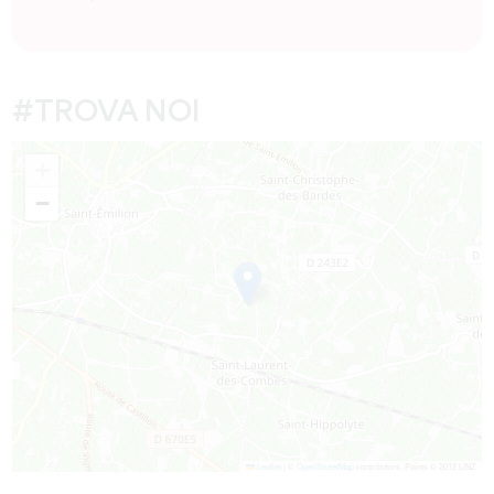
#TROVA NOI
+
−
Leaflet
|
©
OpenStreetMap
contributors, Points © 2012 LINZ