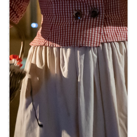
grandi momenti della storia francese. Il 15 maggio 1814
si tenne una grande festa in onore del ritorno del re
Luigi XVIII e per la presenza del duca di Angoulême nella
zona: "Viene issata la bandiera bianca. Viene celebrata
una Messa solenne con il Te Deum. Un banchetto
riunisce la gente del posto. La sera si balla e la città
viene illuminata".
La vita cittadina si svolgeva principalmente intorno alla
chiesa del villaggio, ma nella seconda metà del XIX
secolo si è spostata sotto la collina con l'arrivo della
ferrovia.
La città è stata segnata da diversi personaggi famosi:
Jean de Foix, cognato del re Luigi XII, che risiedeva nel
castello di Candal. Raymond Theodore Troplong, che fu
presidente del Senato (1852-1869) e che risiedeva nel
castello Troplong Mondot. Il professor Jean-Louis
Faure, membro dell'Accademia di Medicina, nel castello
Bellefont-Blecier, che nel 1918 lasciò in eredità alla città
18 ettari di foresta per farne il "polmone verde" della
Giurisdizione. Anche il medico generale René
Labusquiere, pronipote di Jean-Louis Faure, una grande