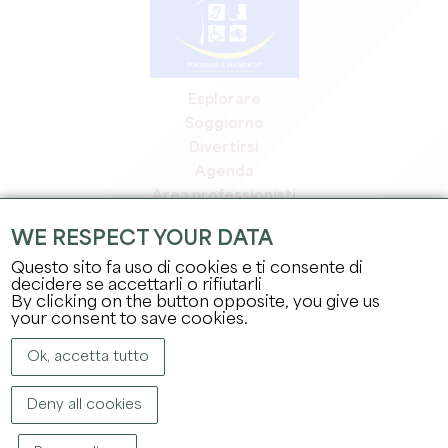
Esplorare
Soggiorno
Divertirsi
Agenda
Area professionisti
Area riservata ai soci
WE RESPECT YOUR DATA
Area stampa
Questo sito fa uso di cookies e ti consente di
Offerte di lavoro e stage
decidere se accettarli o rifiutarli
Informazioni legali
By clicking on the button opposite, you give us
Informativa sulla privacy
your consent to save cookies.
Ok, accetta tutto
Deny all cookies