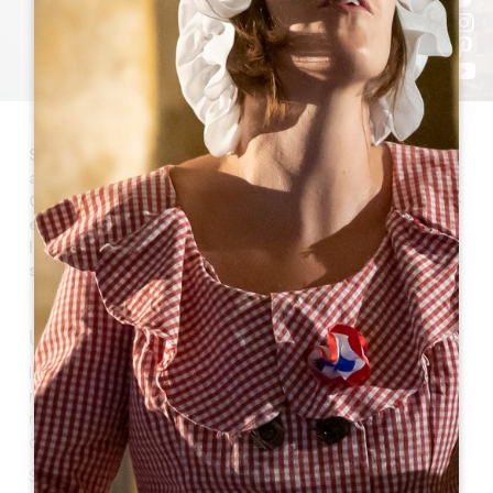
Saint-Laurent-des-Combes è un comune di 262
abitanti, parte della Giurisdizione di Saint Emilion nel
Cantone Coteaux de Dordogne, situato a 3 km a sud-
est di Saint-Emilion su terre alte, a oltre 300 m sul
livello del mare. La sua superficie è di 386 ettari. I
suoi abitanti sono chiamati Saints-Laurentais.
UN PO' DI STORIA
Il nome "Combes" ricorda la foresta "Cumbis" (dalla
radice greca "Kumbe" che significa cavità) in cui il
monaco Emilion avrebbe trovato il suo eremo al tempo
dei Mori nell'VIII secolo.
Saint-Laurent-des-Combes ha partecipato ad alcuni