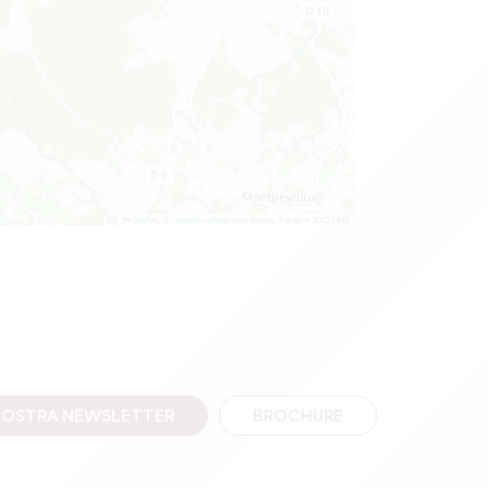
Leaflet
|
©
OpenStreetMap
contributors, Points © 2012 LINZ
A NOSTRA NEWSLETTER
BROCHURE