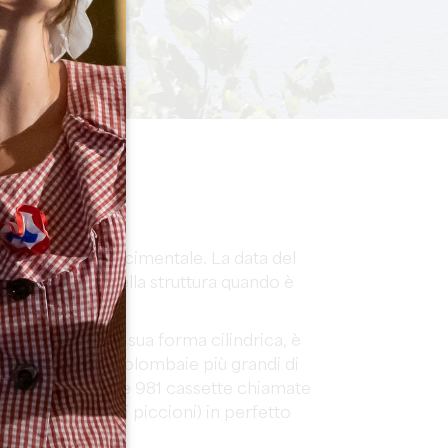
ERESSE
è di epoca rinascimentale. La data del
rave principale della struttura quando è
a un incendio.
yfromage
, con la sua forma cilindrica, è
ale e una delle colombaie più grandi di
ecolo e contenente 981 cassette chiamate
sono accogliere i piccioni) in perfetto
unzionamento.