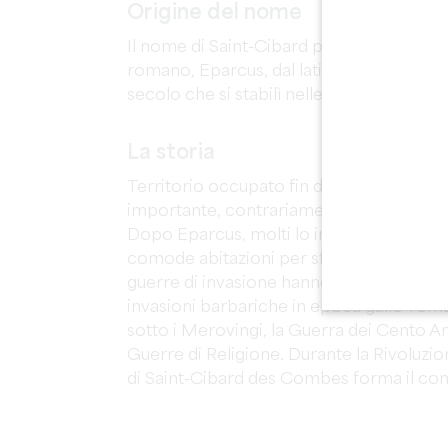
Origine del nome
Il nome di Saint-Cibard può derivare dal
romano, Eparcus, dal latino "Eparchus",
secolo che si stabilì nelle vicinanze.
La storia
Territorio occupato fin dalla preistoria,
importante, contrariamente a quanto si
Dopo Eparcus, molti lo imiteranno costr
comode abitazioni per sfuggire alle batta
guerre di invasione hanno devastato ques
invasioni barbariche in epoca gallo-roma
sotto i Merovingi, la Guerra dei Cento A
Guerre di Religione. Durante la Rivoluzio
di Saint-Cibard des Combes forma il com