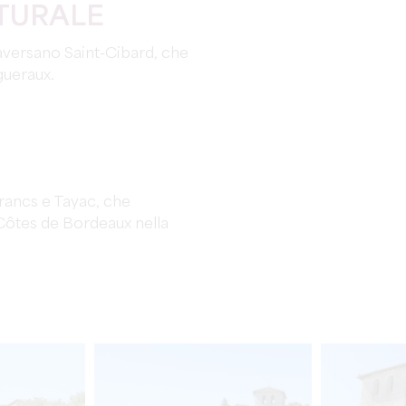
TURALE
aversano Saint-Cibard, che
gueraux.
rancs e Tayac, che
Côtes de Bordeaux nella