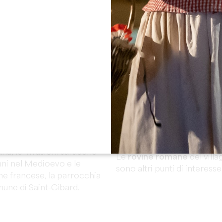
La
chiesa romanica
del XII
 nome di un praticante
caratterizza per il suo stil
 un monaco eremita del V
gotico le conferisce una rar
Il
Castello di Puygueraud
è
sul promontorio omonimo, 
un piccolo affluente della L
 Saint-Cibard è una zona
La
Claverie
è una fortezza 
 potrebbe pensare oggi.
nel XIV secolo. Il suo nome 
uendo sulle colline
"clavis" che significa chia
glie e ai saccheggi. Molte
strategica durante la Guer
ta regione per secoli: le
apparteneva a un signore ri
na, le invasioni saracene
Le
rovine romane
del villa
nni nel Medioevo e le
sono altri punti di interesse
ne francese, la parrocchia
une di Saint-Cibard.