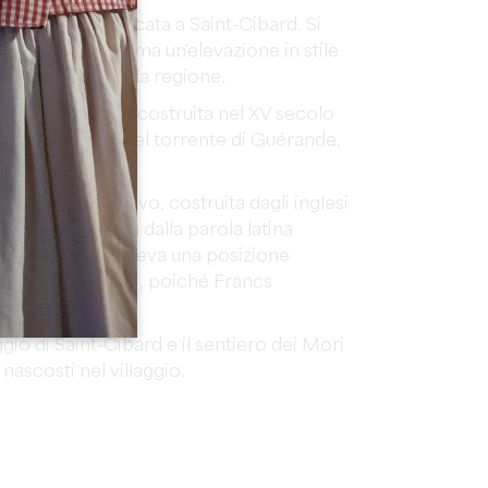
 secolo era dedicata a Saint-Cibard. Si
e romanico puro, ma un'elevazione in stile
a originalità nella regione.
 una casa forte costruita nel XV secolo
alla sorgente del torrente di Guérande,
idoire.
dell'Alto Medioevo, costruita dagli inglesi
"claverie" deriva dalla parola latina
ve. Questa casa aveva una posizione
ra dei Cento Anni, poiché Francs
vale.
ggio di Saint-Cibard e il sentiero dei Mori
 nascosti nel villaggio.