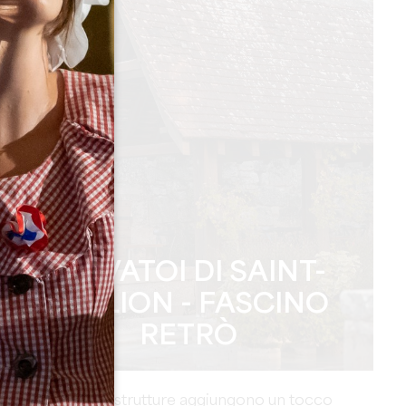
I LAVATOI DI SAINT-
ÉMILION - FASCINO
RETRÒ
Queste antiche strutture aggiungono un tocco