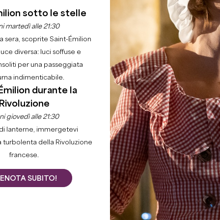
ilion sotto le stelle
i martedì alle 21:30
la sera, scoprite Saint-Émilion
luce diversa: luci soffuse e
nsoliti per una passeggiata
urna indimenticabile.
Émilion durante la
Rivoluzione
IL CAMPANILE DELLA
i giovedì alle 21:30
CHIESA MONOLITICA
di lanterne, immergetevi
a turbolenta della Rivoluzione
DI SAINT-ÉMILION -
francese.
MISTERO
ARCHITETTONICO
ENOTA SUBITO!
La chiesa monolitica di Saint-Émilion, con il suo