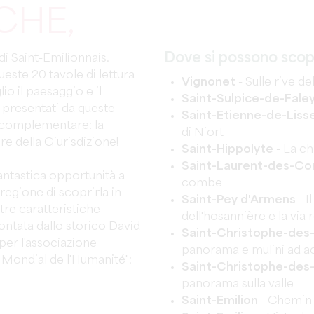
CHE,
Dove si possono scopr
o di Saint-Emilionnais.
queste 20 tavole di lettura
Vignonet
- Sulle rive d
o il paesaggio e il
Saint-Sulpice-de-Fale
 presentati da queste
Saint-Etienne-de-Liss
 complementare: la
di Niort
e della Giurisdizione!
Saint-Hippolyte
- La ch
Saint-Laurent-des-C
antastica opportunità a
combe
 regione di scoprirla in
Saint-Pey d'Armens
- I
re caratteristiche
dell'hosannière e la via 
contata dallo storico David
Saint-Christophe-des
per l'associazione
panorama e mulini ad a
e Mondial de l'Humanité":
Saint-Christophe-des
panorama sulla valle
Saint-Emilion
- Chemin 