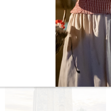
imponente campanile, offre grandi opportunità per
le foto architettoniche. Sfruttate i giochi di luce
nelle diverse ore del giorno per mettere in risalto i
diversi paesaggi di fronte a voi.