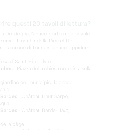
ire questi 20 tavoli di lettura?
ella Dordogna, l'antico porto medioevale
yrens
- Il menhir della Pierrefitte
e
- La croce di Tourans, antico oppidum
iesa di Saint-Hippolyte
ombes
- Piazza della chiesa con vista sulla
l giardino del municipio, la croce
reale
-Bardes
- Château Haut-Sarpe,
cqua
-Bardes
- Château Barde-Haut,
de la pège