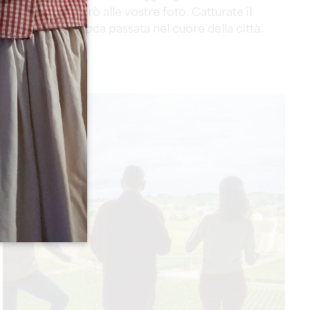
pittoresco e retrò alle vostre foto. Catturate il
fascino di un'epoca passata nel cuore della città.