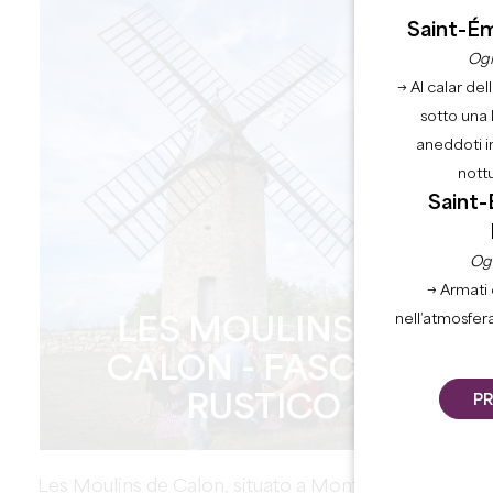
Saint-Ém
Ogn
→ Al calar del
sotto una 
aneddoti i
nott
Saint-
Ogn
→ Armati 
nell’atmosfer
LES MOULINS DE
CALON - FASCINO
RUSTICO
PR
Les Moulins de Calon, situato a Montagne, è