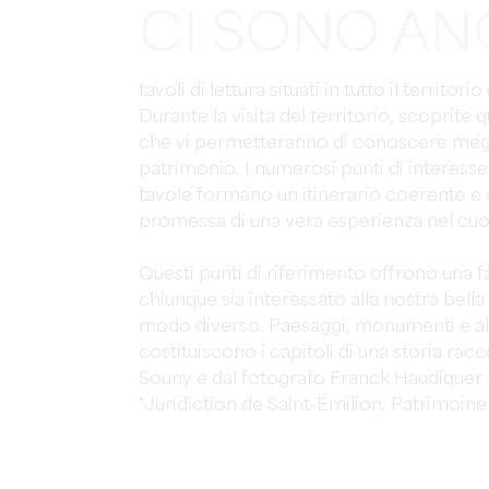
CI SONO AN
tavoli di lettura situati in tutto il territori
Durante la visita del territorio, scoprite 
che vi permetteranno di conoscere megli
patrimonio. I numerosi punti di interesse
tavole formano un itinerario coerente e
promessa di una vera esperienza nel cuor
Questi punti di riferimento offrono una f
chiunque sia interessato alla nostra bella
modo diverso. Paesaggi, monumenti e alt
costituiscono i capitoli di una storia rac
Souny e dal fotografo Franck Haudiquer 
"Juridiction de Saint-Émilion, Patrimoin