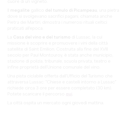
cuore di un vigneto.
Il
megalite
gallico
del tumulo di Picampeau
, una pietra
dove si svolgevano sacrifici pagani, chiamata anche
Pietra dei Martiri, dimostra i numerosi rituali celtici
praticati all'epoca.
La
Casa del vino e del turismo
di Lussac, la cui
missione è scoprire e promuovere i vini della città
satellite di Saint Emilion. Costruita alla fine del XVIII
secolo per Paul Montouroy, è stata anche municipio,
stazione di polizia, tribunale, scuola privata, teatro e
infine proprietà dell'Unione comunale del vino.
Una pista ciclabile offerta dall'Ufficio del Turismo che
attraversa Lussac: "Chiese e castelli intorno a Lussac"
richiede circa 3 ore per essere completato (30 km).
Potete scaricare il percorso
qui
.
La città ospita un mercato ogni giovedì mattina.