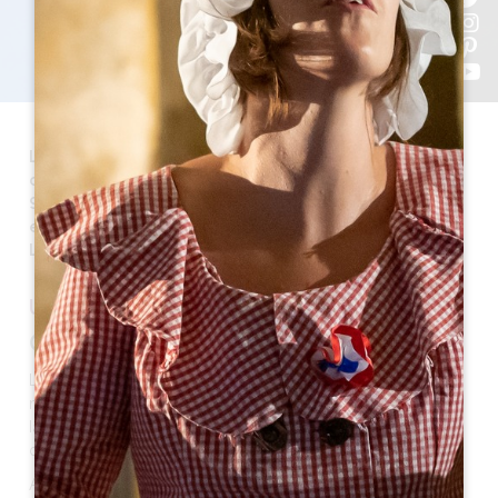
Lussac è un comune della Grande Saint-Emilion e il
capoluogo del Cantone di North Libourne. Si trova a
9 km da Saint Emilion e la sua superficie è di 2.343
ettari. Oggi la città conta 1.269 abitanti, chiamati
Lussacais e Lussacaises.
UN PO' DI STORIA
Origine del nome
Lussac deve le sue origini a un personaggio gallo-
romano, Luccius, che si trasferì nella regione e costruì
la sua città Luccianus nei vigneti, il cui territorio
determina i primi confini del villaggio.
Alcuni potrebbero vedere un'altra origine del nome di