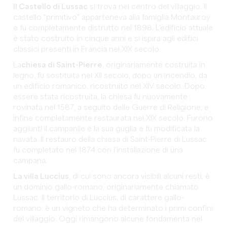
Il Castello di Lussac
si trova nel centro del villaggio. Il
castello "primitivo" apparteneva alla famiglia Montauroy
e fu completamente distrutto nel 1898. L'edificio attuale
è stato costruito in cinque anni e si ispira agli edifici
classici presenti in Francia nel XIX secolo.
La
chiesa di Saint-Pierre
, originariamente costruita in
legno, fu sostituita nel XII secolo, dopo un incendio, da
un edificio romanico, ricostruito nel XIV secolo. Dopo
essere stata ricostruita, la chiesa fu nuovamente
rovinata nel 1587, a seguito delle Guerre di Religione, e
infine completamente restaurata nel XIX secolo. Furono
aggiunti il campanile e la sua guglia e fu modificata la
navata. Il restauro della chiesa di Saint-Pierre di Lussac
fu completato nel 1874 con l'installazione di una
campana.
La villa Luccius
, di cui sono ancora visibili alcuni resti, è
un dominio gallo-romano, originariamente chiamato
Lussac. Il territorio di Luccius, di carattere gallo-
romano, è un vigneto che ha determinato i primi confini
del villaggio. Oggi rimangono alcune fondamenta nel