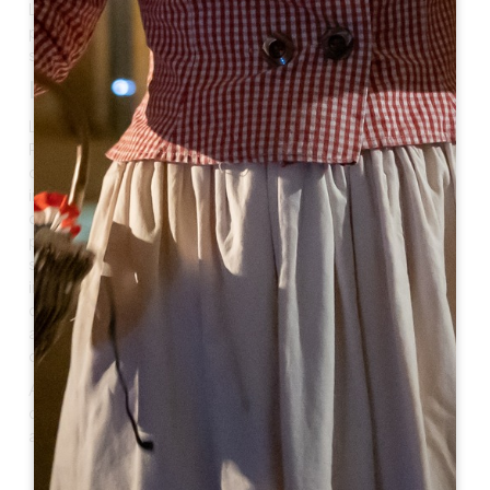
Lussac nella pietra sacrificale sul tumulo di Picampeau,
poiché il termine gallico "Lukus" significava "bosco
sacro", cioè un luogo di riti religiosi.
La storia
Lussac è dominato dal megalite gallico del tumulo di
Picampeau, dove si svolgevano sacrifici prima dell'era
cristiana. Secoli dopo, Lussac viene distrutto dalle
invasioni barbariche. Solo nel XII secolo i monaci
cistercensi riportano in auge la regione, soprattutto
per la ricostruzione della chiesa. Molte aziende vinicole
si stabilirono accanto alla villa di Luccius e l'Aquitania
inglese rese i vini locali famosi in Inghilterra. A partire
dal XVII secolo Lussac divenne gradualmente una città
ambita, in particolare dal parlamento di Bordeaux che
costruì diversi châteaux.
Anche il commercio di Lussac contribuisce al suo
dinamismo. Dal 1834 si tengono fino a dodici fiere
all'anno.