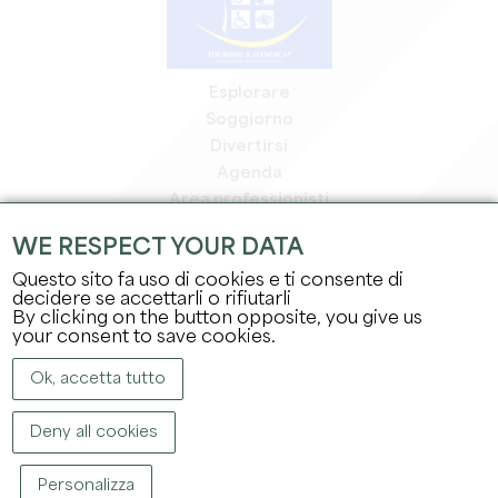
Esplorare
Soggiorno
Divertirsi
Agenda
Area professionisti
Area riservata ai soci
WE RESPECT YOUR DATA
Area stampa
Questo sito fa uso di cookies e ti consente di
Offerte di lavoro e stage
decidere se accettarli o rifiutarli
Informazioni legali
By clicking on the button opposite, you give us
Informativa sulla privacy
your consent to save cookies.
Ok, accetta tutto
Deny all cookies
Personalizza
COPYRIGHT ©
2026
UFFICIO DEL TURISMO DEL GRAND SAINT-ÉMILIONNAIS