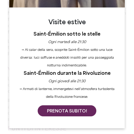
UN PATRIMONIO NATURALE
Nel 2015, il Consiglio nazionale delle città e dei villaggi in
fiore di Francia ha assegnato due fiori alla città in
Visite estive
occasione del Concorso delle città e dei villaggi in
fiore.
Saint-Émilion sotto le stelle
La città ha più di 11 km di fiumi, tra cui principalmente: il
Ogni martedì alle 21:30
torrente Gendarme, il torrente De Lavie, il Palais e il
→ Al calar della sera, scoprite Saint-Émilion sotto una luce
Petit Palais.
diversa: luci soffuse e aneddoti insoliti per una passeggiata
notturna indimenticabile.
VIGNETI
Saint-Émilion durante la Rivoluzione
Lussac è un comune vicino a Saint-Emilion che si
Ogni giovedì alle 21:30
distingue per la sua viticoltura precoce e per la qualità
→ Armati di lanterne, immergetevi nell’atmosfera turbolenta
dei suoi vini che sono rinomati.
della Rivoluzione francese.
Il Lussac-Saint-Emilion è un vino rosso secco,
appartenente alla categoria dei vini fermi. La
PRENOTA SUBITO!
denominazione Lussac-Saint-Emilion fa parte dei vini
satelliti di Saint-Emilion (maggiori informazioni
qui
).
PUNTI DI INTERESSE