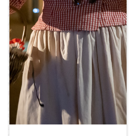
UN PATRIMONIO NATURALE RICCO DI
ACQUA
A sud, Vignonet è delimitata dal fiume Dordogna ed è
attraversata da circa 2 km di torrente Langrane.
I VIGNETI
Vignonet è un comune produttore di vino di Saint-
Emilion. Un terzo dei vigneti di Saint-Emilion si trova
nella pianura della Dordogna.
Maggiori informazioni sui vigneti di Saint-Emilion
qui
.
PUNTI DI INTERESSE
Almeno dall'inizio del XVII secolo, il
porto di Vignonet
a
La Cale è situato sul lato esterno della bassa valle della
Dordogna. Tra le merci caricate o scaricate c'erano
blocchi di calcare. Un carico di pietra da Saint-Émilion è
attestato nel gennaio del 1620 per la costruzione
dell'Hotel Pichon, nel Cours de l'Intendance di