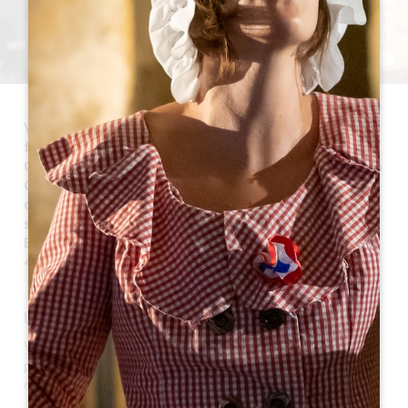
Vignonet è una città situata ai margini di un'ansa del
fiume Dordogna, appartenente al Cantone dei
Coteaux della Dordogna e parte degli 8 comuni della
Giurisdizione di Saint-Emilion e sito classificato
come patrimonio mondiale dall'UNESCO. La sua
superficie è di 415 ettari e si trova a 7 km da Saint-
Emilion e a 12 km da Libourne. Il comune conta oggi
495 abitanti, chiamati Vinitais e Vinitaises.
UN PO' DI STORIA
Vignonet ha sempre avuto un'attività vinicola
predominante e contribuisce a creare la reputazione
del rinomato vino di Saint-Emilion.