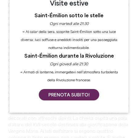
Visite estive
Bordeaux. Nel 1929, al porto vengono effettuati lavori di
adeguamento per facilitare lo scarico delle merci sul
Saint-Émilion sotto le stelle
marciapiede di La Cale. Il porto di Vignonet diventa un
Ogni martedì alle 21:30
luogo per scoprire l'eccezionale vista panoramica del
semicerchio delineato dal fiume in questo paesaggio.
→ Al calar della sera, scoprite Saint-Émilion sotto una luce
diversa: luci soffuse e aneddoti insoliti per una passeggiata
La
chiesa di Saint-Brice
fu costruita nel XII secolo. È un
edificio dall'architettura pulita. Il suo ingresso è
notturna indimenticabile.
preceduto da un portico, un cosiddetto "balletto" di
Saint-Émilion durante la Rivoluzione
copertura un tempo comune nelle chiese del sud-ovest
Ogni giovedì alle 21:30
della Francia. La facciata è formata da una parete
→ Armati di lanterne, immergetevi nell’atmosfera turbolenta
campanaria. Oggi sono presenti diversi elementi della
chiesa romanica: una porzione di archivolto a punta di
della Rivoluzione francese.
diamante, tre finestre ad arco, lesene e contrafforti per
una porta ad arco con tre arcate pendenti sui pilastri.
PRENOTA SUBITO!
Nel 1854, la navata centrale e il santuario furono coperti
da una volta in mattoni e intonaco. Come la navata della
chiesa di Saint-Terre, il santuario e la sua volta sono
decorati con affreschi dipinti. La chiesa ospita una pala
d'altare del XVII secolo destinata alla glorificazione della
Vergine Maria. Ai lati dell'altare si ergono quattro