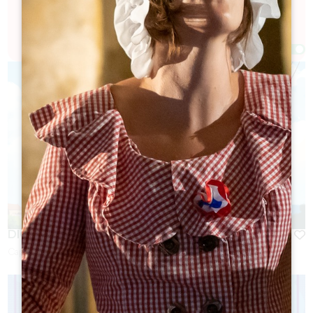
varietà di attività e visite.
Filtri 10 Risultato/i
Afficher la carte
DIGITAL ESCAPADE
Capacità :
6 persona/e