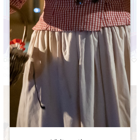
DIGITAL ESCAPADE
Capacità :
6 persona/e
Durata:
1h30 - 2h