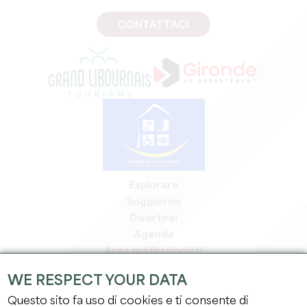
CONTATTACI
Esplorare
Soggiorno
Divertirsi
Agenda
Area professionisti
Area riservata ai soci
WE RESPECT YOUR DATA
Area stampa
Questo sito fa uso di cookies e ti consente di
Offerte di lavoro e stage