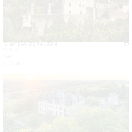
CHÂTEAU DE RAUZAN
RAUZAN
Da
5
€
Durata:
1h