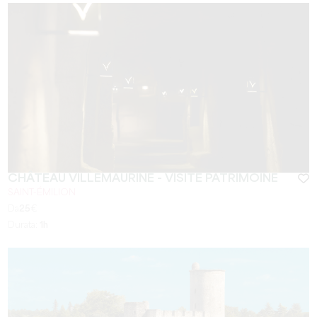
CHÂTEAU VILLEMAURINE - VISITE PATRIMOINE
SAINT-ÉMILION
Da
25
€
Durata:
1h