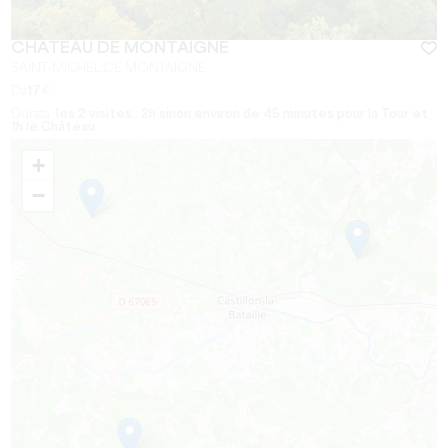
CHÂTEAU DE MONTAIGNE
SAINT-MICHEL DE MONTAIGNE
Da
17
€
Durata:
les 2 visites : 2h sinon environ de 45 minutes pour la Tour et
1h le Château
+
−