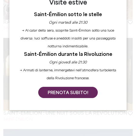
Visite estive
Saint-Émilion sotto le stelle
RACONTE-MOI SAINT-ÉMILION
Ogni martedì alle 21:30
SAINT-ÉMILION
→ Al calar della sera, scoprite Saint-Émilion sotto una luce
diversa: luci soffuse e aneddoti insoliti per una passeggiata
notturna indimenticabile.
Saint-Émilion durante la Rivoluzione
Ogni giovedì alle 21:30
→ Armati di lanterne, immergetevi nell’atmosfera turbolenta
della Rivoluzione francese.
PRENOTA SUBITO!
SAINT-ÉMILION : UNE NUIT SOUS LA RÉVOLUTION
SAINT-ÉMILION