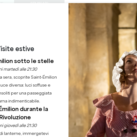
TE
SEMINARI
ACCESSO DEI PROF
0
ORDINE DEL
Cestino
La mia 
LINGUA
GODERE
QUEST'ESTATE
IT
GIORNO
CASTELLI DA VISITARE
GEMME LOCALI
22 RAGIONI PER VENIRE
CASTELLI DEL GIORN
isite estive
ilion sotto le stelle
CASTELLI DA VISITARE
i martedì alle 21:30
la sera, scoprite Saint-Émilion
Casa
Godere
Castelli da visitare
I castelli del giorno
luce diversa: luci soffuse e
nsoliti per una passeggiata
urna indimenticabile.
Émilion durante la
Rivoluzione
cegliere! Ogni giorno troverete da 2 a 4 aziende vinicole a
i giovedì alle 21:30
o durante una degustazione.
di lanterne, immergetevi