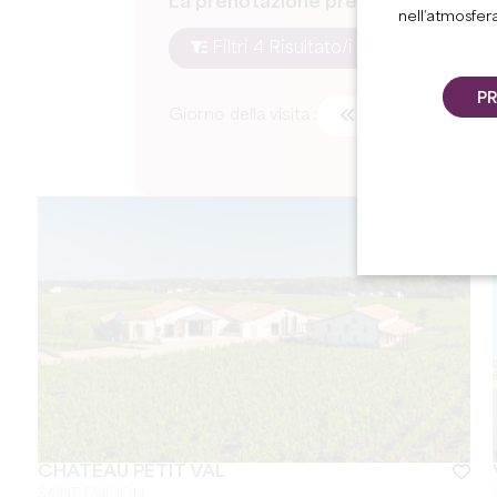
La prenotazione presso le cantine 
nell’atmosfer
Filtri 4 Risultato/i
Stamp
PR
Giorno della visita :
CHÂTEAU PETIT VAL
SAINT-EMILION