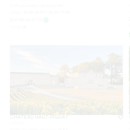
Tariffa del castello del giorno
6
€
Orario :
10.00-12.00 / 14.00-17.00
07 89 66 07 70
Durata:
1h
CHÂTEAU HAUT-PIQUAT
LUSSAC
Tariffa del castello del giorno
15 €
€