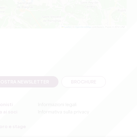
Leaflet
|
©
OpenStreetMap
contributors, Points © 2012 LINZ
A NOSTRA NEWSLETTER
BROCHURE
onisti
Informazioni legali
 ai soci
Informativa sulla privacy
voro e stage