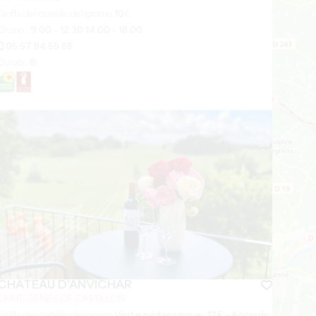
Tariffa del castello del giorno
10
€
Orario :
9.00 - 12.30 14.00 - 18.00
05 57 84 55 88
Durata:
1h
CHÂTEAU D'ANVICHAR
SAINT-GENES DE CASTILLON
Tariffa del castello del giorno
Visite pédagogique : 12€ - Accords