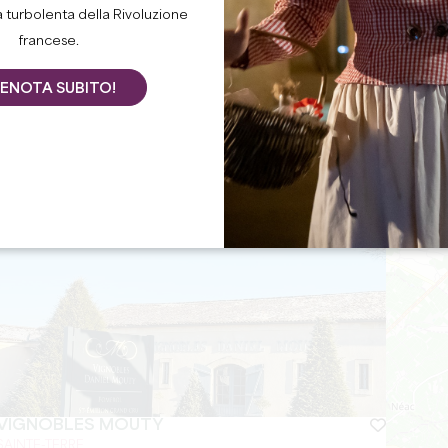
è attualmente obbligatoria.
a turbolenta della Rivoluzione
francese.
a
ENOTA SUBITO!
+
−
VIGNOBLES MOUTY
SAINTE-TERRE