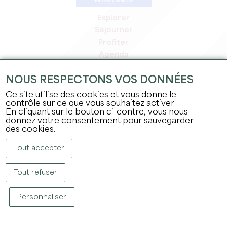
Explorer
Séjourner
Profiter
Agenda
Espace Pro
NOUS RESPECTONS VOS DONNÉES
Espace adhérents
Espace presse
Ce site utilise des cookies et vous donne le
contrôle sur ce que vous souhaitez activer
Emplois & stages
En cliquant sur le bouton ci-contre, vous nous
Mentions légales
donnez votre consentement pour sauvegarder
Politique de confidentialité
des cookies.
Tout accepter
Tout refuser
Personnaliser
COPYRIGHT © 2026 OFFICE DE TOURISME DU GRAND SAINT-ÉMILIONNAIS