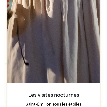
h
h
Les visites nocturnes
Saint-Émilion sous les étoiles