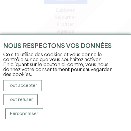
Explorer
Séjourner
Profiter
Agenda
Espace Pro
NOUS RESPECTONS VOS DONNÉES
Espace adhérents
Espace presse
Ce site utilise des cookies et vous donne le
contrôle sur ce que vous souhaitez activer
Emplois & stages
En cliquant sur le bouton ci-contre, vous nous
Mentions légales
donnez votre consentement pour sauvegarder
Politique de confidentialité
des cookies.
Tout accepter
Tout refuser
Personnaliser
COPYRIGHT © 2026 OFFICE DE TOURISME DU GRAND SAINT-ÉMILIONNAIS