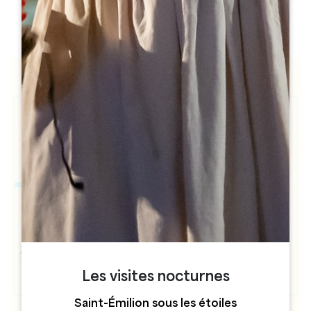
h
h
Les visites nocturnes
Saint-Émilion sous les étoiles