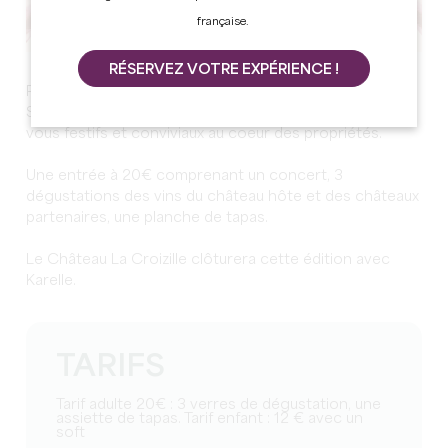
française.
RÉSERVEZ VOTRE EXPÉRIENCE !
Pour le 3ème été consécutif, 5 châteaux du vignoble de
Saint-Emilion se regroupent pour créer des rendez-
vous festifs et conviviaux au coeur des propriétés.
Une entrée à 20€ comprenant un concert, 3
dégustations des vins du château hôte et des châteaux
partenaires, une planche de tapas.
Le Château La Croizille clôturera cette édition avec
Karelle.
TARIFS
Tarif adulte 20€ : 3 verres de dégustation, une
assiette de tapas. Tarif enfant : 12 € avec un
soft