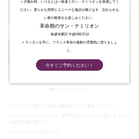
→ 夕暮れ時、いつもとは一味違うサン・テミリオンを体感してく
ださい。柔らかな照明とユニークな逸話が織りなす、忘れられな
い夜の散策をお楽しみください。
革命期のサン・テミリオン
毎週木曜日 午後9時30分
→ ランタンを手に、フランス革命の激動の雰囲気に浸りましょ
う。
今すぐご予約ください！
すべての写真を見る
トリュフの力強くも繊細な風味をぜひご堪能ください。
クリストフとメリンダは、20年前にトリュフに恋したキノコ
と自然の愛好家です。
2つのオファーがあります：