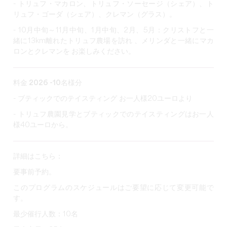
- トリュフ・マカロン、トリュフ・ソーセージ（シェア）、ト
リュフ・ゴーダ（シェア）、クレマン（グラス）
。
- 10月中旬～11月中旬、1月中旬、2月、5月：クリストフと一
緒に13km離れた
トリュフ農場を訪れ
、メリンダと一緒にマカ
ロンとクレマンを
お楽しみ
ください。
料金 2026 -
10名様分
- ブティックでのテイスティング お一人様20ユーロより
- トリュフ農園見学とブティックでのテイスティングはお一人
様40ユーロから。
詳細はこちら：
要事前予約。
このプログラムのスケジュールはご要望に応じて変更可能で
す。
最少催行人数：10名