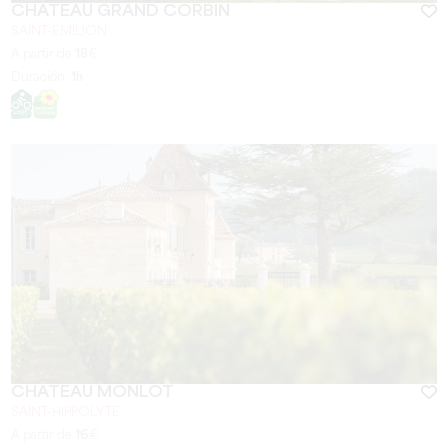
CHÂTEAU GRAND CORBIN
SAINT-EMILION
A partir de
18
€
Duración:
1h
CHÂTEAU MONLOT
SAINT-HIPPOLYTE
A partir de
16
€