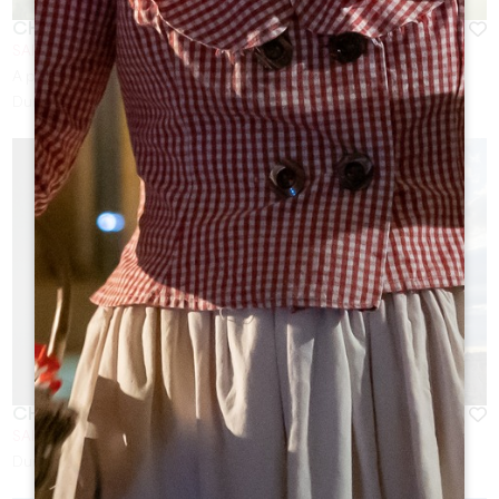
CHÂTEAU TRIANON
SAINT-EMILION
A partir de
15
€
Duración:
De 1h à 2h
CHÂTEAU GRAND DESTIEU
SAINT-SULPICE-DE-FALEYRENS
Duración:
1h30