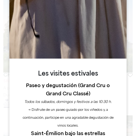
Les visites estivales
CHÂTEAU LA DOMINIQUE
SAINT-ÉMILION
Paseo y degustación (Grand Cru o
A partir de
40
€
Grand Cru Classé)
Duración:
1h / 1h30
Todos los sábados, domingos y festivos a las 10:30 h.
→ Disfrute de un paseo guiado por los viñedos y, a
continuación, participe en una agradable degustación de
vinos locales.
Saint-Émilion bajo las estrellas