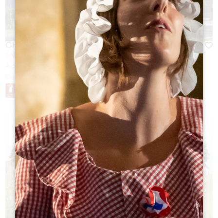
CHÂTEAU PALAIS CARDINAL
SAINT-SULPICE DE FALEYRENS
A partir de
12
€
Duración:
1h