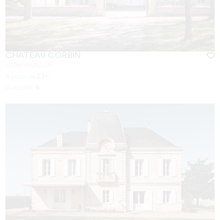
CHÂTEAU CORBIN
SAINT-EMILION
A partir de
23
€
Duración:
1h