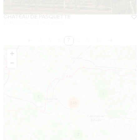
CHÂTEAU DE PASQUETTE
SAINT-SULPICE-DE-FALEYRENS
4
5
6
7
8
9
10
+
−
3
5
145
2