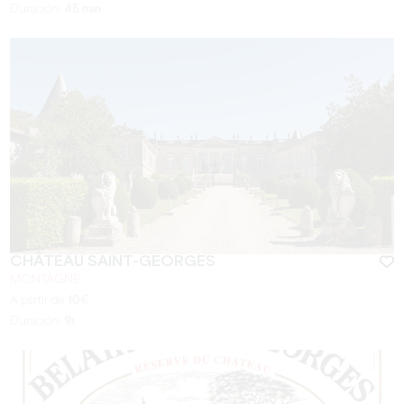
Duración:
45 min
CHÂTEAU SAINT-GEORGES
MONTAGNE
A partir de
10
€
Duración:
1h