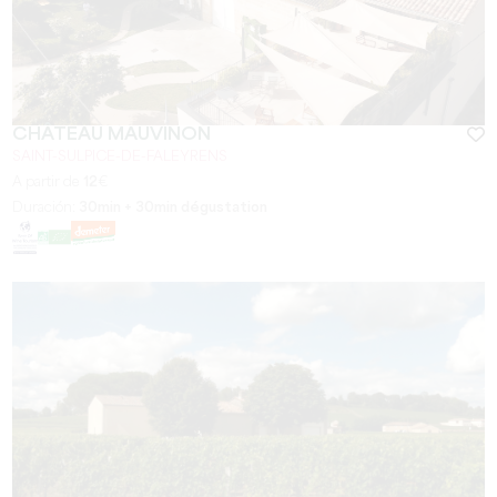
CHÂTEAU MAUVINON
SAINT-SULPICE-DE-FALEYRENS
A partir de
12
€
Duración:
30min + 30min dégustation