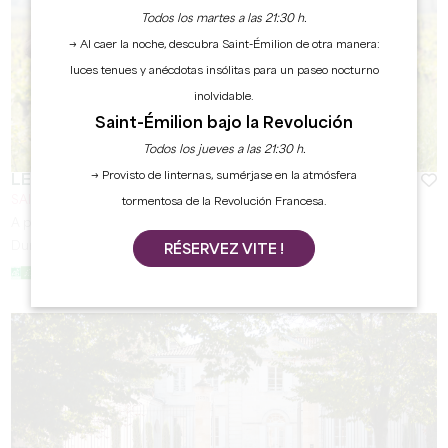
Todos los martes a las 21:30 h.
→ Al caer la noche, descubra Saint-Émilion de otra manera:
luces tenues y anécdotas insólitas para un paseo nocturno
inolvidable.
Saint-Émilion bajo la Revolución
Todos los jueves a las 21:30 h.
→ Provisto de linternas, sumérjase en la atmósfera
LES JOUALLES DE CORMEIL-FIGEAC
SAINT-ÉMILION
tormentosa de la Revolución Francesa.
A partir de
18
€
Duración:
1h
RÉSERVEZ VITE !