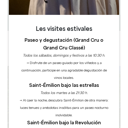
3 km
1h - 1h30
Copiar código GPS
Les visites estivales
ETIQUETAS
Paseo y degustación (Grand Cru o
Grand Cru Classé)
Todos los sábados, domingos y festivos a las 10:30 h.
→ Disfrute de un paseo guiado por los viñedos y, a
continuación, participe en una agradable degustación de
vinos locales.
Saint-Émilion bajo las estrellas
Todos los martes a las 21:30 h.
→ Al caer la noche, descubra Saint-Émilion de otra manera:
luces tenues y anécdotas insólitas para un paseo nocturno
inolvidable.
Saint-Émilion bajo la Revolución