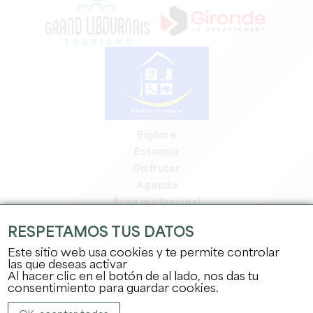
Explore
Estancia
Disfrutar
Agenda
Área profesional
Espacio miembros
RESPETAMOS TUS DATOS
Espacio prensa
Este sitio web usa cookies y te permite controlar
Empleo y prácticas
las que deseas activar
Información jurídica
Al hacer clic en el botón de al lado, nos das tu
Política de confidencialidad
consentimiento para guardar cookies.