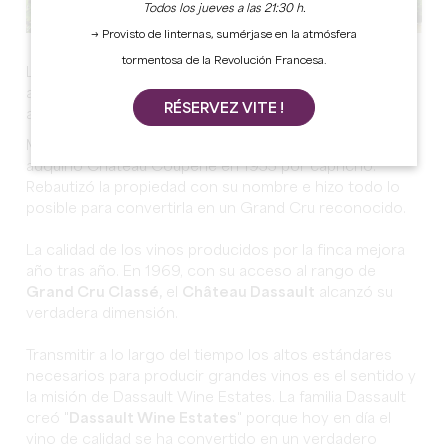
Todos los jueves a las 21:30 h.
→ Provisto de linternas, sumérjase en la atmósfera
tormentosa de la Revolución Francesa.
La
familia Dassault
, pionera apasionada de la industria
aeronáutica, las nuevas tecnologías y el mercado del
RÉSERVEZ VITE !
arte, se interesó muy pronto por los vinos finos.
Marcel Dassault, un visionario capitán de la industria,
adquirió Château Couperie en 1955 por capricho.
Rebautizó la propiedad con su nombre e hizo todo lo
posible para convertirla en un Grand Cru reconocido.
La calidad de los vinos producidos por la finca mejora
año tras año. En 1969, con su acceso al rango de
Grand Cru Classé,
el
Château Dassault
alcanzó su
verdadera dimensión.
Transmitir a lo largo del tiempo los altos estándares
necesarios para producir grandes vinos es el sentido y
la misión de Dassault Wine Estates. La familia Dassault
creó "
Dassault Wine Estates
" porque hoy en día el
vino de calidad se ha convertido en un verdadero