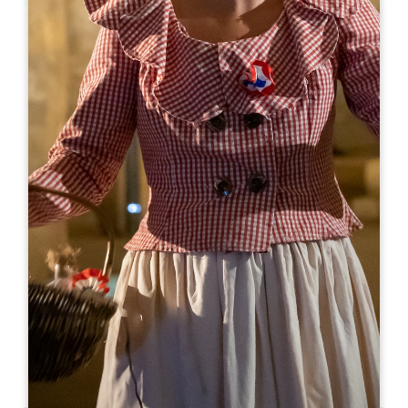
Leaflet
En
25€
Château Dassault
971 Route de Peyreau
33330 SAINT-EMILION
05 57 55 10 00
contact@dassaultwineestates.com
MES DE APERTURA
E
F
M
A
M
J
J
A
S
O
N
D
DÍAS DE APERTURA
L
M
M
J
V
S
D
AM
AM
AM
AM
AM
AM
AM
PM
PM
PM
PM
PM
PM
PM