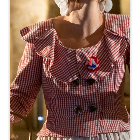
Leaflet
En
8€
Château Champion
Château Champion 762 Route de Champion
33330 SAINT-CHRISTOPHE-DES-BARDES
06 09 11 53 48
info@chateau-champion.com
MES DE APERTURA
E
F
M
A
M
J
J
A
S
O
N
D
DÍAS DE APERTURA
L
M
M
J
V
S
D
AM
AM
AM
AM
AM
AM
AM
PM
PM
PM
PM
PM
PM
PM