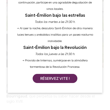
continuación, participe en una agradable degustación de
vinos locales.
Saint-Émilion bajo las estrellas
Todos los martes a las 21:30 h.
→ Al caer la noche, descubra Saint-Émilion de otra manera:
luces tenues y anécdotas insólitas para un paseo nocturno
inolvidable.
Saint-Émilion bajo la Revolución
Todos los jueves a las 21:30 h.
→ Provisto de linternas, sumérjase en la atmósfera
tormentosa de la Revolución Francesa.
Ver todas las fotos
RÉSERVEZ VITE !
Situado en Saint-Émilion, el
Château Champion
es una
propiedad familiar que pertenece a la
familia
Bourrigaud
, que perpetúa su saber hacer desde el
siglo XVIII.