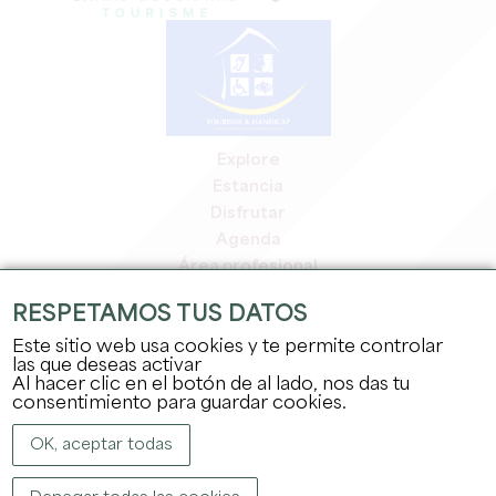
Explore
Estancia
Disfrutar
Agenda
Área profesional
Espacio miembros
RESPETAMOS TUS DATOS
Espacio prensa
Este sitio web usa cookies y te permite controlar
Empleo y prácticas
las que deseas activar
Información jurídica
Al hacer clic en el botón de al lado, nos das tu
Política de confidencialidad
consentimiento para guardar cookies.
OK, aceptar todas