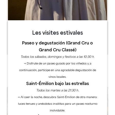
L
M
M
J
V
S
D
AM
AM
AM
AM
AM
AM
AM
PM
PM
PM
PM
PM
PM
PM
1.4 km
Les visites estivales
1h
10
Paseo y degustación (Grand Cru o
Copiar código GPS
Grand Cru Classé)
Todos los sábados, domingos y festivos a las 10:30 h.
ETIQUETAS
→ Disfrute de un paseo guiado por los viñedos y, a
continuación, participe en una agradable degustación de
vinos locales.
Saint-Émilion bajo las estrellas
Todos los martes a las 21:30 h.
→ Al caer la noche, descubra Saint-Émilion de otra manera:
luces tenues y anécdotas insólitas para un paseo nocturno
inolvidable.