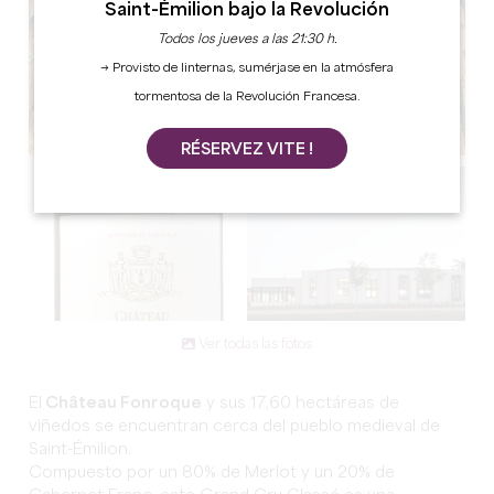
Saint-Émilion bajo la Revolución
Todos los jueves a las 21:30 h.
→ Provisto de linternas, sumérjase en la atmósfera
tormentosa de la Revolución Francesa.
RÉSERVEZ VITE !
Ver todas las fotos
El
Château Fonroque
y sus 17,60 hectáreas de
viñedos se encuentran cerca del pueblo medieval de
Saint-Émilion.
Compuesto por un 80% de Merlot y un 20% de