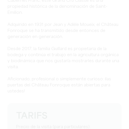
Cabernet Franc, este Grand Cru Classé es una
propiedad histórica de la denominación de Saint-
Emilion.
Adquirido en 1931 por Jean y Adèle Moueix, el Château
Fonroque se ha transmitido desde entonces de
generación en generación.
Desde 2017, la familia Guillard es propietaria de la
bodega y continúa el trabajo en la agricultura orgánica
y biodinámica que nos gustaría mostrarles durante una
visita.
Aficionado, profesional o simplemente curioso: ¡las
puertas del Château Fonroque están abiertas para
ustedes!
TARIFS
Precio de la visita (para particulares):