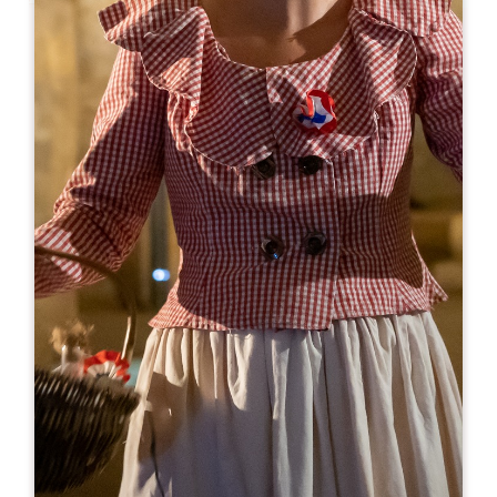
Leaflet
En
25€
Château Fonroque
33330 SAINT-EMILION
RESERVE
05 57 24 60 02
06 80 72 58 61
visites@chateaufonroque.com
MES DE APERTURA
E
F
M
A
M
J
J
A
S
O
N
D
DÍAS DE APERTURA