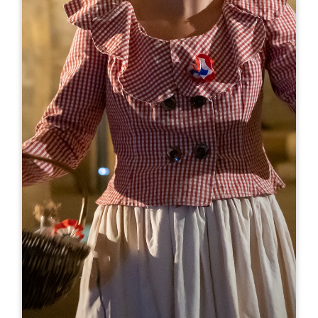
Leaflet
En
9€
Château Coutet
1514 Route du Milieu
33330 SAINT-EMILION
RESERVE
05 57 74 43 21
chateau.coutet@gmail.com
MES DE APERTURA
E
F
M
A
M
J
J
A
S
O
N
D
DÍAS DE APERTURA
L
M
M
J
V
S
D