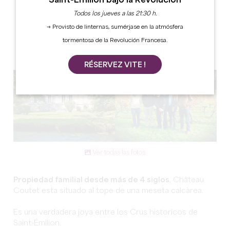
Saint-Émilion bajo la Revolución
Todos los jueves a las 21:30 h.
→ Provisto de linternas, sumérjase en la atmósfera
tormentosa de la Revolución Francesa.
RÉSERVEZ VITE !
Ver todas las fotos
Propiedad familial desde más de 4 siglos
, Château
Coutet esta situado al tope de una meseta calcàrea.
Es una verdadera joya entre los Crus historicos de
Saint-Émilion.