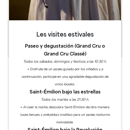
AM
AM
AM
AM
AM
AM
AM
PM
PM
PM
PM
PM
PM
PM
1.8 km
Les visites estivales
1h
30
Paseo y degustación (Grand Cru o
Copiar código GPS
Grand Cru Classé)
Todos los sábados, domingos y festivos a las 10:30 h.
ETIQUETAS
→ Disfrute de un paseo guiado por los viñedos y, a
continuación, participe en una agradable degustación de
vinos locales.
Saint-Émilion bajo las estrellas
Todos los martes a las 21:30 h.
→ Al caer la noche, descubra Saint-Émilion de otra manera:
luces tenues y anécdotas insólitas para un paseo nocturno
inolvidable.