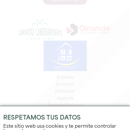
Explore
Estancia
Disfrutar
Agenda
Área profesional
Espacio miembros
RESPETAMOS TUS DATOS
Espacio prensa
Este sitio web usa cookies y te permite controlar
Empleo y prácticas