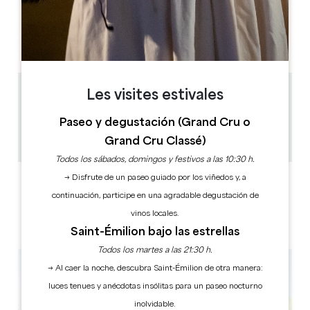
DÍAS DE APERTURA
L
M
M
J
V
S
D
AM
AM
AM
AM
AM
AM
AM
PM
PM
PM
PM
PM
PM
PM
Les visites estivales
1.4 km
35min / 40min
Paseo y degustación (Grand Cru o
20
Grand Cru Classé)
Copiar código GPS
Todos los sábados, domingos y festivos a las 10:30 h.
→ Disfrute de un paseo guiado por los viñedos y, a
ETIQUETAS
continuación, participe en una agradable degustación de
vinos locales.
Saint-Émilion bajo las estrellas
Todos los martes a las 21:30 h.
→ Al caer la noche, descubra Saint-Émilion de otra manera:
luces tenues y anécdotas insólitas para un paseo nocturno
inolvidable.