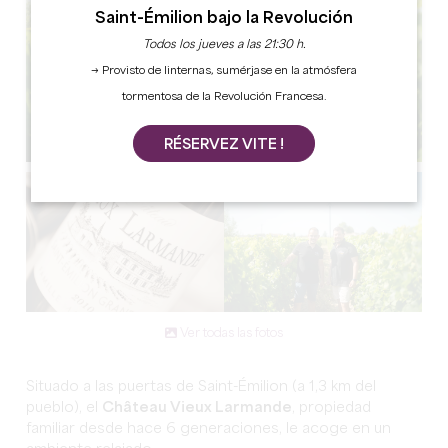
Saint-Émilion bajo la Revolución
Todos los jueves a las 21:30 h.
→ Provisto de linternas, sumérjase en la atmósfera
tormentosa de la Revolución Francesa.
RÉSERVEZ VITE !
Ver todas las fotos
Situado a las puertas de Saint-Émilion (a 1,3 km del
pueblo), el
Château Vieux Larmande
, propiedad
familiar desde hace 6 generaciones, le acoge en un