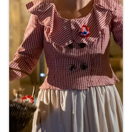
Leaflet
En
12€
Château Vieux Larmande
SCEA Vignobles Magnaudeix - 747 Route de Gastebourse
33330 SAINT-EMILION
RESERVE
05 57 24 60 49
vignobles-magnaudeix@orange.fr
MES DE APERTURA
E
F
M
A
M
J
J
A
S
O
N
D