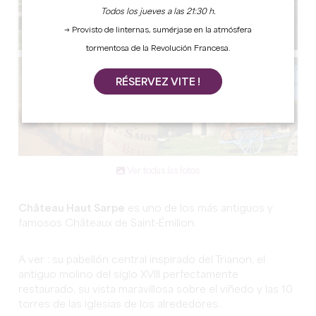
Todos los jueves a las 21:30 h.
→ Provisto de linternas, sumérjase en la atmósfera
tormentosa de la Revolución Francesa.
RÉSERVEZ VITE !
Ver todas las fotos
Château Haut Sarpe
es uno de los más antiguos y
famosos Châteaux de Saint-Émilion.
A ver : su pabellón central inspirado del Trianon, el
antiguo molino del siglo XVIII perfectamente
restaurado, su vista maravillosa sobre el viñedo y las 10
torres de las iglesias de los alrededores.