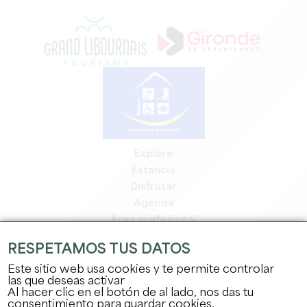
Explore
Estancia
Disfrutar
Agenda
Área profesional
Espacio miembros
RESPETAMOS TUS DATOS
Espacio prensa
Este sitio web usa cookies y te permite controlar
Empleo y prácticas
las que deseas activar
Información jurídica
Al hacer clic en el botón de al lado, nos das tu
Política de confidencialidad
consentimiento para guardar cookies.