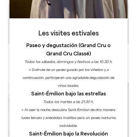
1.7 km
1h30
15
Les visites estivales
Copiar código GPS
Paseo y degustación (Grand Cru o
ETIQUETAS
Grand Cru Classé)
Todos los sábados, domingos y festivos a las 10:30 h.
→ Disfrute de un paseo guiado por los viñedos y, a
continuación, participe en una agradable degustación de
vinos locales.
Saint-Émilion bajo las estrellas
Todos los martes a las 21:30 h.
→ Al caer la noche, descubra Saint-Émilion de otra manera:
luces tenues y anécdotas insólitas para un paseo nocturno
inolvidable.
Saint-Émilion bajo la Revolución