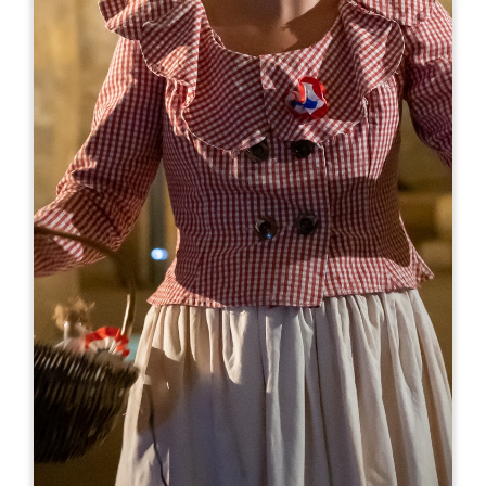
Leaflet
En
15€
Château Haut Sarpe
Lieu-dit Sarpe
33330 SAINT-CHRISTOPHE-DES-BARDES
05 57 51 41 86
Mme Janoueix : 06 85 53 04 93
info@j-janoueix-bordeaux.com
MES DE APERTURA
E
F
M
A
M
J
J
A
S
O
N
D
DÍAS DE APERTURA
L
M
M
J
V
S
D
AM
AM
AM
AM
AM
AM
AM
PM
PM
PM
PM
PM
PM
PM