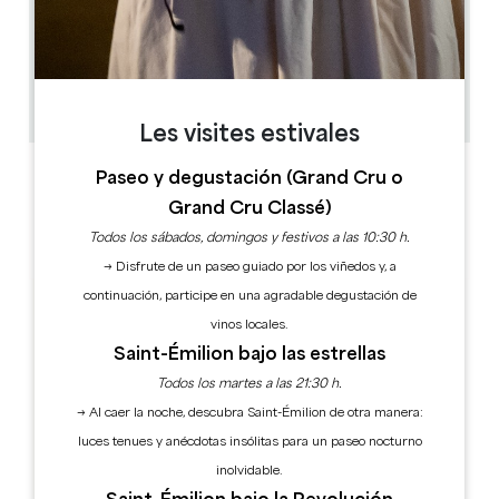
1.6 km
1h
50
Copiar código GPS
Les visites estivales
ETIQUETAS
Paseo y degustación (Grand Cru o
Grand Cru Classé)
Todos los sábados, domingos y festivos a las 10:30 h.
→ Disfrute de un paseo guiado por los viñedos y, a
continuación, participe en una agradable degustación de
vinos locales.
Saint-Émilion bajo las estrellas
Todos los martes a las 21:30 h.
→ Al caer la noche, descubra Saint-Émilion de otra manera:
luces tenues y anécdotas insólitas para un paseo nocturno
inolvidable.