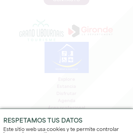
CONTACTO
Explore
Estancia
Disfrutar
Agenda
Área profesional
Espacio miembros
RESPETAMOS TUS DATOS
Espacio prensa
Este sitio web usa cookies y te permite controlar
Empleo y prácticas