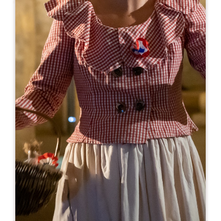
Leaflet
En
8€
Château Laniote
867 Route de Rouffiac
33330 SAINT-EMILION
05 57 24 70 80
contact@laniote.com
MES DE APERTURA
E
F
M
A
M
J
J
A
S
O
N
D
DÍAS DE APERTURA
L
M
M
J
V
S
D
AM
AM
AM
AM
AM
AM
AM
PM
PM
PM
PM
PM
PM
PM