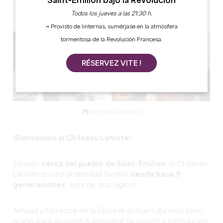
Saint-Émilion bajo la Revolución
Todos los jueves a las 21:30 h.
→ Provisto de linternas, sumérjase en la atmósfera
tormentosa de la Revolución Francesa.
RÉSERVEZ VITE !
Ver todas las fotos
¡Bienvenido al Château Laniote!
Situado
cerca del pueblo de Saint-Émilion
, el Château
Laniote es una propiedad familiar
desde hace 9
generaciones
, ¡más de dos siglos!
Arnaud y Florence de la Filolie le acogen durante todo
el año para ayudarle a descubrir su pasión e introducirle