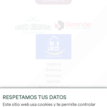
CONTACTO
Explore
Estancia
Disfrutar
Agenda
Área profesional
Espacio miembros
RESPETAMOS TUS DATOS
Espacio prensa
Este sitio web usa cookies y te permite controlar
Empleo y prácticas