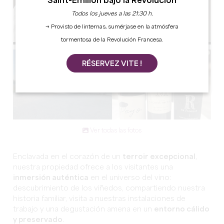
Saint-Émilion bajo la Revolución
Todos los jueves a las 21:30 h.
→ Provisto de linternas, sumérjase en la atmósfera
tormentosa de la Revolución Francesa.
RÉSERVEZ VITE !
Ver todas las fotos
Enclavada en el corazón de un
terroir excepcional
,
nuestra propiedad ofrece a los visitantes una
inmersión auténtica
en el universo del vino:
descubrimiento de los viñedos, compartiendo nuestra
historia familiar, visita a nuestras instalaciones de
trabajo y una degustación amena en un
entorno cálido
y preservado
.