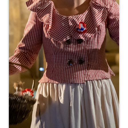
Leaflet
En
8€
Château La Croix Meunier
2730 Route de Libourne
33330 SAINT-EMILION
07 86 63 27 73
contact@chateaulacroixmeunier.fr
MES DE APERTURA
E
F
M
A
M
J
J
A
S
O
N
D
DÍAS DE APERTURA
L
M
M
J
V
S
D
AM
AM
AM
AM
AM
AM
AM
PM
PM
PM
PM
PM
PM
PM