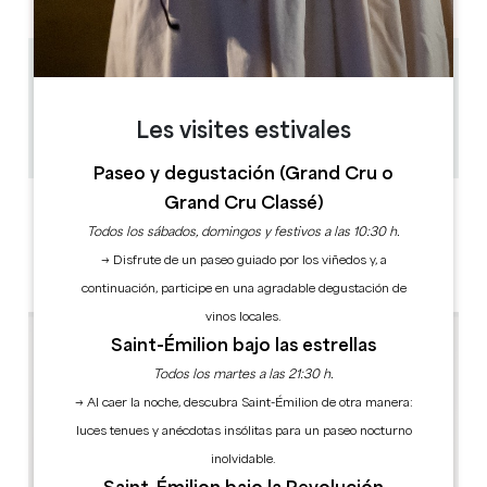
3 km
1h
10
Les visites estivales
Copiar código GPS
Paseo y degustación (Grand Cru o
Grand Cru Classé)
ETIQUETAS
Todos los sábados, domingos y festivos a las 10:30 h.
→ Disfrute de un paseo guiado por los viñedos y, a
continuación, participe en una agradable degustación de
vinos locales.
Saint-Émilion bajo las estrellas
Todos los martes a las 21:30 h.
→ Al caer la noche, descubra Saint-Émilion de otra manera:
luces tenues y anécdotas insólitas para un paseo nocturno
inolvidable.