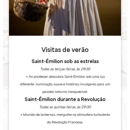
de galerias de arte para explorar.
Afficher la carte
Visitas de verão
Saint-Émilion sob as estrelas
Todas as terças-feiras, às 21h30
→ Ao anoitecer, descubra Saint-Émilion sob uma luz
diferente: iluminação suave e histórias invulgares para um
GALERIE D'ART DOUSDEBES & CO
passeio noturno inesquecível.
SAINT-EMILION
Saint-Émilion durante a Revolução
+
Todas as quintas-feiras, às 21h30
−
→ Munido de lanternas, mergulhe na atmosfera turbulenta
da Revolução Francesa.