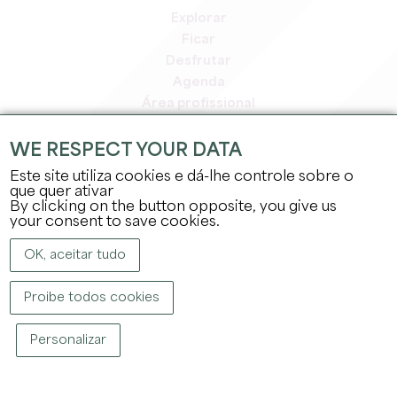
Explorar
Ficar
Desfrutar
Agenda
Área profissional
Área de membros
Área de imprensa
WE RESPECT YOUR DATA
Empregos e estágios
Este site utiliza cookies e dá-lhe controle sobre o
Informação jurídica
que quer ativar
By clicking on the button opposite, you give us
Política de privacidade
your consent to save cookies.
OK, aceitar tudo
Proibe todos cookies
DIREITOS DE AUTOR ©
2026
GABINETE DE TURISMO DO GRANDE SAINT-
Personalizar
ÉMILIONNAIS