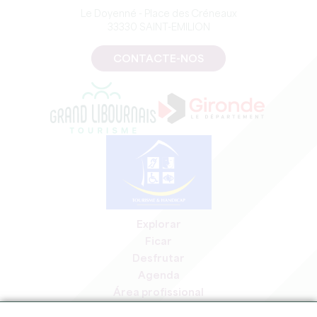
Le Doyenné - Place des Créneaux
33330 SAINT-EMILION
CONTACTE-NOS
Explorar
Ficar
Desfrutar
Agenda
Área profissional
Área de membros