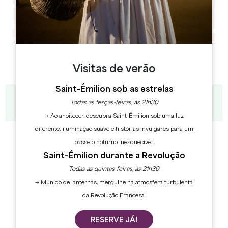
15:00
15:00
15:00
37°
31°
39°
18:00
18:00
18:00
35°
29°
37°
21:00
21:00
21:00
Visitas de verão
24°
23°
26°
Saint-Émilion sob as estrelas
quinta-feira
sexta-feira
13
14
Todas as terças-feiras, às 21h30
agosto
agosto
→ Ao anoitecer, descubra Saint-Émilion sob uma luz
diferente: iluminação suave e histórias invulgares para um
00:00
00:00
24°
23°
passeio noturno inesquecível.
Saint-Émilion durante a Revolução
03:00
03:00
23°
20°
Todas as quintas-feiras, às 21h30
06:00
06:00
→ Munido de lanternas, mergulhe na atmosfera turbulenta
24°
21°
da Revolução Francesa.
09:00
09:00
34°
30°
RESERVE JÁ!