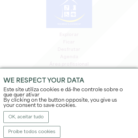
Explorar
Ficar
Desfrutar
Agenda
Área profissional
Área de membros
Área de imprensa
WE RESPECT YOUR DATA
Empregos e estágios
Este site utiliza cookies e dá-lhe controle sobre o
Informação jurídica
que quer ativar
By clicking on the button opposite, you give us
Política de privacidade
your consent to save cookies.
OK, aceitar tudo
Proibe todos cookies