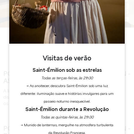
ABERTURA
HORAS
Visitas de verão
Saint-Émilion sob as estrelas
POSTO DE TURISMO DE SAINT-ÉMILION -
Todas as terças-feiras, às 21h30
ASSISTÊNCIA TELEFÓNICA
→ Ao anoitecer, descubra Saint-Émilion sob uma luz
A linha telefónica de apoio do Posto de Turismo está
diferente: iluminação suave e histórias invulgares para um
disponível através do número +33 (0)5 57 55 28 28 todos
passeio noturno inesquecível.
os dias das 10:30 às 12:30 e das 14:00 às 17:00.
Saint-Émilion durante a Revolução
Todas as quintas-feiras, às 21h30
→ Munido de lanternas, mergulhe na atmosfera turbulenta
POSTO DE TURISMO DE SAINT-ÉMILION -
da Revolução Francesa.