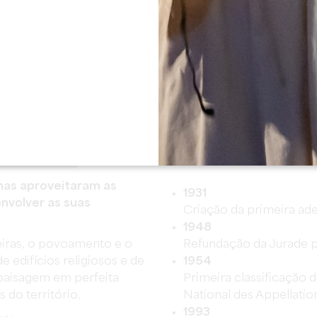
nas aproveitaram as
1931
envolver as suas
Criação da primeira ad
1948
reiras, o povoamento e o
Refundação da Jurade pe
 edifícios religiosos e de
1954
 paisagem em perfeita
Primeira classificação d
 do território.
National des Appellation
1993