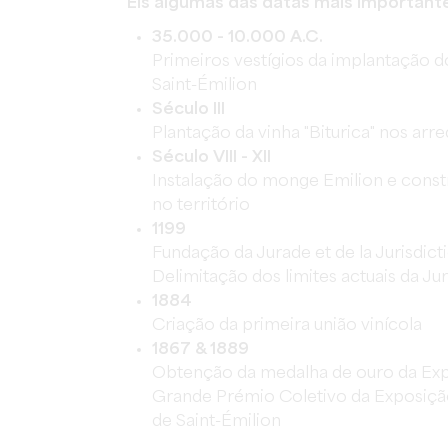
Eis algumas das datas mais important
35.000 - 10.000 A.C.
Primeiros vestígios da implantação
Saint-Émilion
Século III
Plantação da vinha "Biturica" nos arr
Século VIII - XII
Instalação do monge Emilion e constr
no território
1199
Fundação da Jurade et de la Jurisdict
Delimitação dos limites actuais da Ju
1884
Criação da primeira união vinícola
1867 & 1889
Obtenção da medalha de ouro da Exp
Grande Prémio Coletivo da Exposição
de Saint-Émilion