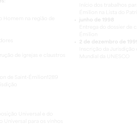
es:
Início dos trabalhos par
Émilion na Lista do Pa
 do Homem na região de
junho de 1998
Entrega do dossier de c
Émilion
edores
2 de dezembro de 199
Inscrição da Jurisdição 
ução de igrejas e claustros
Mundial da UNESCO
ion de Saint-Émilion1289
risdição
osição Universal e do
 Universal para os vinhos