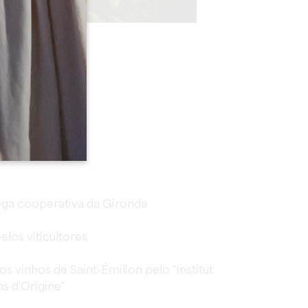
ega cooperativa da Gironda
los viticultores
os vinhos de Saint-Émilion pelo "Institut
s d'Origine"