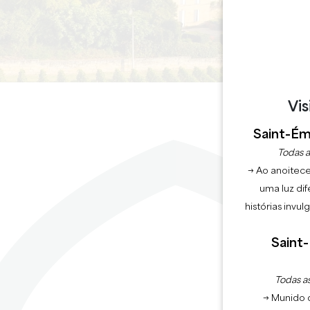
Vis
Saint-Émi
Todas a
A
→ Ao anoitece
uma luz dif
histórias invu
Saint-
Todas as
→ Munido 