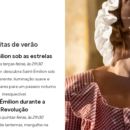
itas de verão
Início
Explorar
Uma terra de património(s)
UNESCO
lion sob as estrelas
s terças-feiras, às 21h30
 inscrição
r, descubra Saint-Émilion sob
erente: iluminação suave e
lgares para um passeio noturno
DA UN
inesquecível.
Émilion durante a
Revolução
 quintas-feiras, às 21h30
de lanternas, mergulhe na