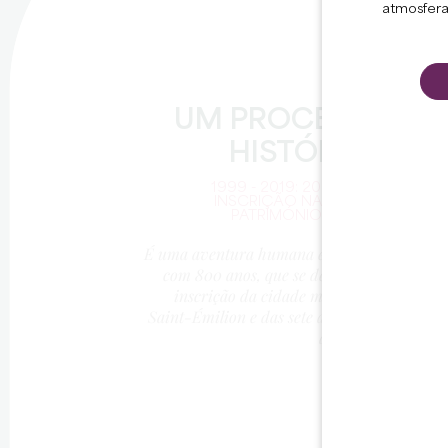
atmosfera
UM PROCESSO
HISTÓRICO
1999 - 2019: 20 ANOS DE
INSCRIÇÃO NA LISTA DO
PATRIMÓNIO MUNDIAL
É uma aventura humana excecional,
com 800 anos, que se destaca pela
inscrição da cidade medieval de
Saint-Émilion e das sete aldeias que
a rodeiam.