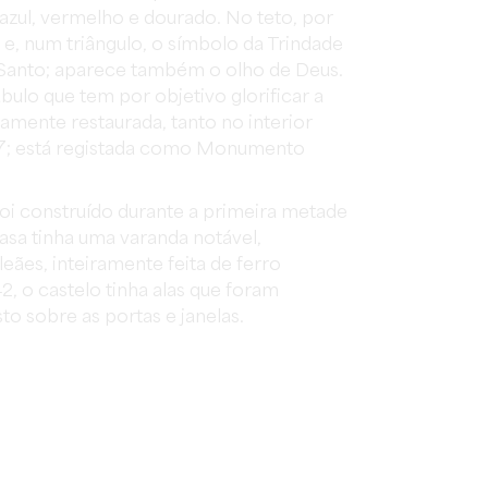
azul, vermelho e dourado. No teto, por
 e, num triângulo, o símbolo da Trindade
to Santo; aparece também o olho de Deus.
ábulo que tem por objetivo glorificar a
mente restaurada, tanto no interior
7; está registada como Monumento
oi construído durante a primeira metade
casa tinha uma varanda notável,
ães, inteiramente feita de ferro
42, o castelo tinha alas que foram
to sobre as portas e janelas.