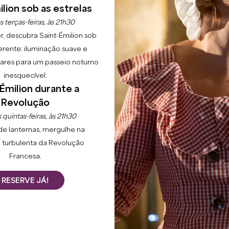
lion sob as estrelas
s terças-feiras, às 21h30
r, descubra Saint-Émilion sob
erente: iluminação suave e
lgares para um passeio noturno
inesquecível.
Início
Explorar
22 raisons to come
Sainte-Terre
Émilion durante a
Revolução
PONTOS DE 
Área de Saint-Emilion e
 quintas-feiras, às 21h30
rdogne. A sua superfície
de lanternas, mergulhe na
O Jardin de la lamproie
(j
Émilion. Atualmente, a
 turbulenta da Revolução
de 5000 m² que alberga mai
s por Saint-Terrois e
dispostas ao longo de um 
Francesa.
sinuosidade do rio Dordo
RESERVE JÁ!
O Jardin de la Lamproie
é
turística gerido desde 201
ÓRIA
Área de Saint-Emilion. O 
de bicicleta a partir de Sa