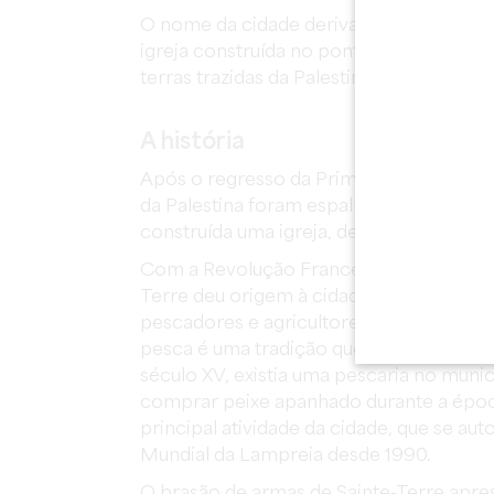
O nome da cidade deriva de Sancta Terr
igreja construída no ponto mais alto da 
terras trazidas da Palestina.
A história
Após o regresso da Primeira Cruzada (109
da Palestina foram espalhadas no ponto ma
construída uma igreja, denominada Terra
Com a Revolução Francesa, a paróquia 
Terre deu origem à cidade de Sainte-Ter
pescadores e agricultores. Situada nas 
pesca é uma tradição que se mantém até
século XV, existia uma pescaria no munic
comprar peixe apanhado durante a época
principal atividade da cidade, que se au
Mundial da Lampreia desde 1990.
O brasão de armas de Sainte-Terre apre