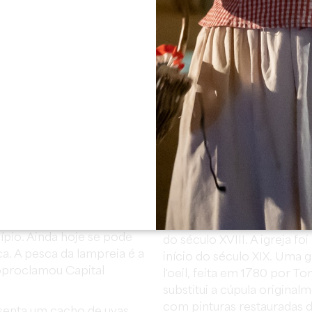
longo da Dordogne"; e três 
a, nome de uma antiga
Dordogne e as suas vinhas"
aldeia, onde se espalhavam
e "Saint-Terre e o rio Dord
aqui
; o Posto de Turismo t
A Festa da Lampreia
reali
por quinze Associações d
6-1099), as terras trazidas
a especialidade gastronóm
is alto da aldeia e aí foi
A Igreja de Saint-Alexis
fo
 Sancta.
o final do período gótico.
de Notre Dame de Sainte-
e uma abside que datam da 
re, uma aldeia de
superior da fachada aprese
margens do rio Dordogne, a
decorativos que pertencem 
 aos nossos dias. No
campanário, de aspeto bar
ípio. Ainda hoje se pode
do século XVIII. A igreja fo
. A pesca da lampreia é a
início do século XIX. Uma
toproclamou Capital
l'oeil, feita em 1780 por T
substitui a cúpula original
com pinturas restauradas d
senta um cacho de uvas