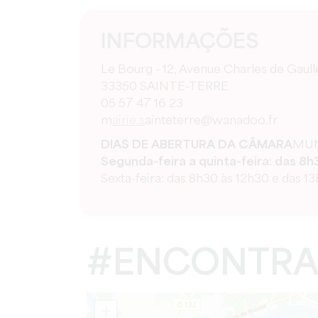
INFORMAÇÕES
Le Bourg - 12, Avenue Charles de Gaull
33350 SAINTE-TERRE
05 57 47 16 23
m
airie.s
ainteterre@wanadoo.fr
DIAS DE ABERTURA DA CÂMARA
MUN
Segunda-feira a quinta-feira: das 8h
Sexta-feira: das 8h30 às 12h30 e das 1
#ENCONTRA
+