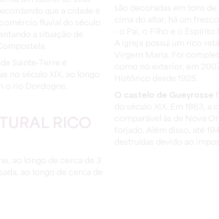
são decoradas em tons de 
recordando que a cidade é
cima do altar, há um fresco
 comércio fluvial do século
- o Pai, o Filho e o Espíri
entando a situação de
A igreja possui um rico ret
 Compostela.
Virgem Maria. Foi completa
 de Sainte-Terre é
como no exterior, em 200
as no século XIX, ao longo
Histórico desde 1925.
m o rio Dordogne.
O castelo de Gueyrosse
f
do século XIX. Em 1863, a 
comparável às de Nova Orle
TURAL RICO
forjado. Além disso, até 19
destruídas devido ao impos
ne, ao longo de cerca de 3
sada, ao longo de cerca de