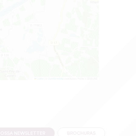
Leaflet
|
©
OpenStreetMap
contributors, Points © 2012 LINZ
NOSSA NEWSLETTER
BROCHURAS