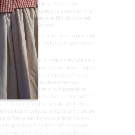
passeios de bicicleta: "O vale do
, "Ao longo do Dordogne com a família"
ogne". Estes passeios estão disponíveis
ambém aluga bicicletas.
za-se geralmente em abril e é organizada
e Sainte-Terre que pretendem promover
ica.
i construída entre o período românico e
 É constituída por uma nave muito simples
primeira fase de construção. A parte
nta características de elementos
ao estilo gótico tardio. A parede do
roco, foi construída na segunda metade
i ampliada no final do século XVIII ou no
 grande tela montada, pintada em trompe
omaso Tessa, um famoso artista italiano,
mente prevista. A abside está decorada
o século XVIII. As paredes e a abóbada