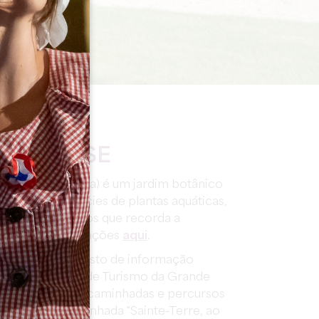
INTERESSE
ardim da lampreia) é um jardim botânico
s de 400 espécies de plantas aquáticas,
caminho de seixos que recorda a
gne. Mais informações
aqui
.
 também um posto de informação
5 pelo Gabinete de Turismo da Grande
gabinete propõe caminhadas e percursos
inte-Terre. A caminhada "Sainte-Terre, ao