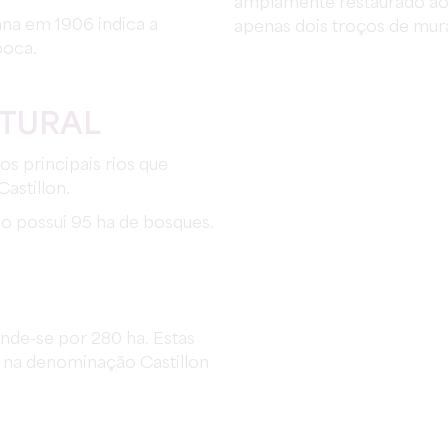
amplamente restaurado ao 
na em 1906 indica a
apenas dois troços de mura
poca.
ATURAL
os principais rios que
astillon.
o possui 95 ha de bosques.
ende-se por 280 ha. Estas
s na denominação Castillon