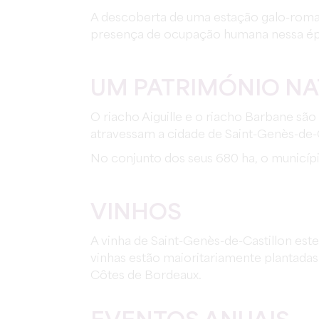
A descoberta de uma estação galo-roma
presença de ocupação humana nessa é
UM PATRIMÓNIO N
O riacho Aiguille e o riacho Barbane são 
atravessam a cidade de Saint-Genès-de-C
No conjunto dos seus 680 ha, o municípi
VINHOS
A vinha de Saint-Genès-de-Castillon est
vinhas estão maioritariamente plantada
Côtes de Bordeaux.