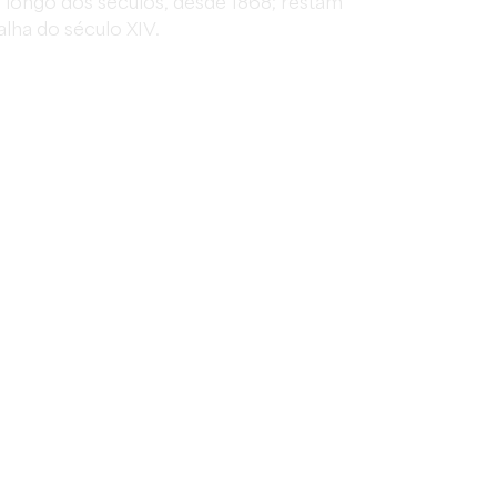
longo dos séculos, desde 1868; restam
lha do século XIV.