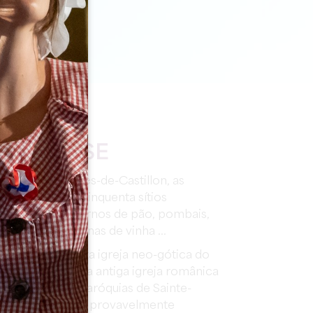
INTERESSE
o de Saint-Genès-de-Castillon, as
as em cerca de cinquenta sítios
douros, poços, fornos de pão, pombais,
de vento, cabanas de vinha ...
e-Castillon
: Esta igreja neo-gótica do
a no local de uma antiga igreja românica
tão também as paróquias de Sainte-
-Lisse, Parsac e provavelmente