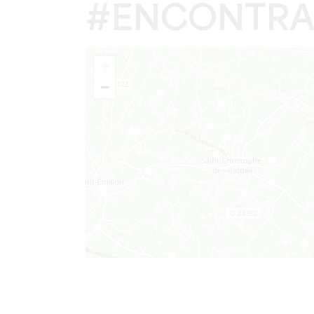
#ENCONTRA
+
−