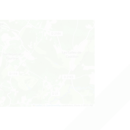
Leaflet
|
©
OpenStreetMap
contributors, Points © 2012 LINZ