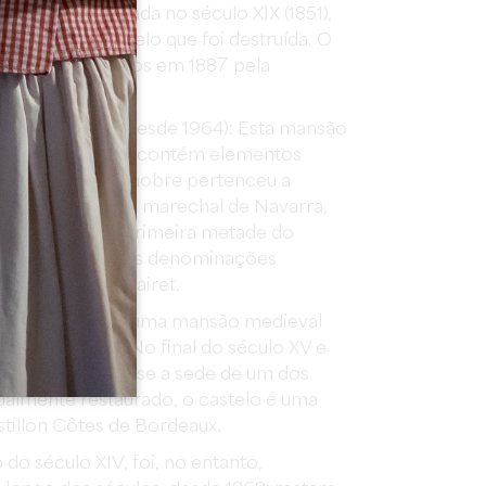
ica foi restaurada no século XIX (1851),
açavam ruir, pelo que foi destruída. O
4 sinos fabricados em 1887 pela
-Emilion.
to histórico desde 1964): Esta mansão
nício do século XV contém elementos
telos. Esta casa nobre pertenceu a
or de Bidache e marechal de Navarra,
e Mussidan na primeira metade do
 uma adega com as denominações
x e Bordeaux Clairet.
 originalmente uma mansão medieval
da Idade Média. No final do século XV e
mpliado e tornou-se a sede de um dos
tualmente restaurado, o castelo é uma
illon Côtes de Bordeaux.
o do século XIV, foi, no entanto,