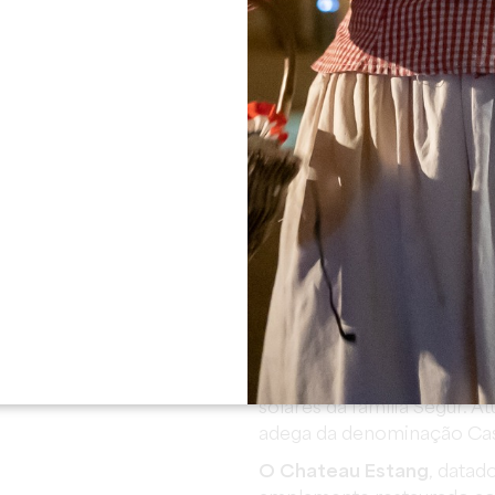
e Saint-Genésiens e
Gardegan. Esta igreja român
mas as paredes da nave ame
carrilhão é composto por 
Fundição Vauthier de Saint
ÓRIA
Solar de Gravoux
(monumen
do final do século XIV e i
defensivos típicos dos cas
François de Gramont, senh
Genésio, nome de vários
conde de Blaye e senhor d
ártir de Roma no século IV
século XV. Atualmente, é
I.
Castillon Côtes de Bordeau
eu três mudanças de nome:
O Chateau Flaujagues
era
retangular datada do final 
início do século XVI, foi a
solares da família Segur. A
adega da denominação Cast
O Chateau Estang
, datad