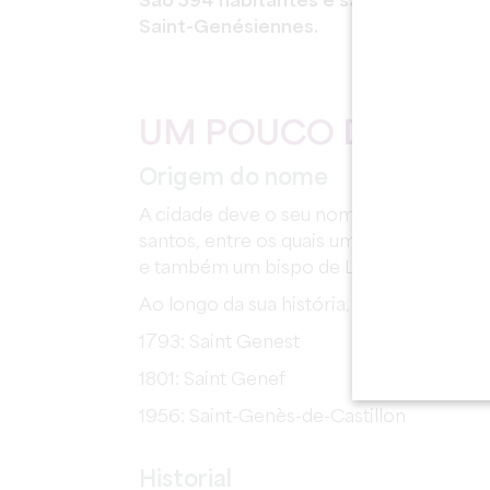
São 394 habitantes e são chamados d
Saint-Genésiennes.
UM POUCO DE HIST
Origem do nome
A cidade deve o seu nome a Génova ou 
santos, entre os quais um comediante, m
e também um bispo de Lyon no século VI
Ao longo da sua história, a cidade sofr
1793: Saint Genest
1801: Saint Genef
1956: Saint-Genès-de-Castillon
Historial