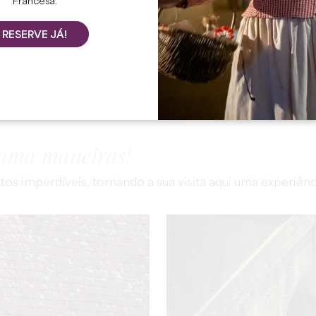
Francesa.
RESERVE JÁ!
Início
Explorar
O inevitável
 uma maneiras!
os imperdíveis, tornando a sua visita aqui uma experiênci