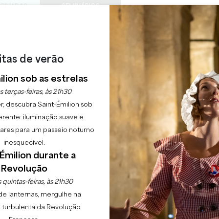
PRIVADAS
SEMINÁRIOS
ACESS
0
Cesto
A minha
LÍNGUA
SFRUTAR
AGENDA
ESTE VERÃO
PT
CHÂTEAUX A VISITAR
22 RAISONS TO COME
itas de verão
lion sob as estrelas
s terças-feiras, às 21h30
r, descubra Saint-Émilion sob
erente: iluminação suave e
lgares para um passeio noturno
inesquecível.
Émilion durante a
 INEVITÁV
Revolução
 quintas-feiras, às 21h30
de lanternas, mergulhe na
 turbulenta da Revolução