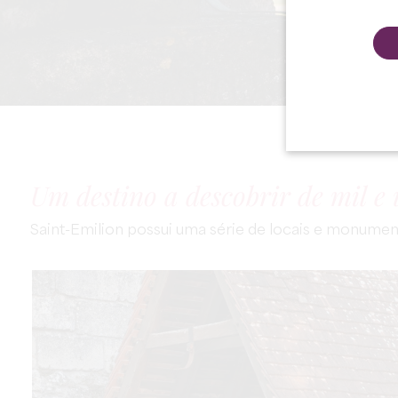
Um destino a descobrir de mil e
Saint-Emilion possui uma série de locais e monument