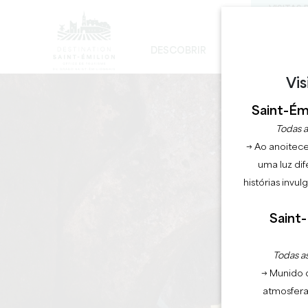
VISITAS 
DESCOBRIR
FICAR
DE
DESENVOLVIMENTO SUSTENTÁVEL
A IGREJA MONOLÍTICA - DIGRESSÃO
Vis
Saint-Émi
Todas a
→ Ao anoitece
uma luz dif
histórias invu
Saint-
O
Todas as
→ Munido 
atmosfera