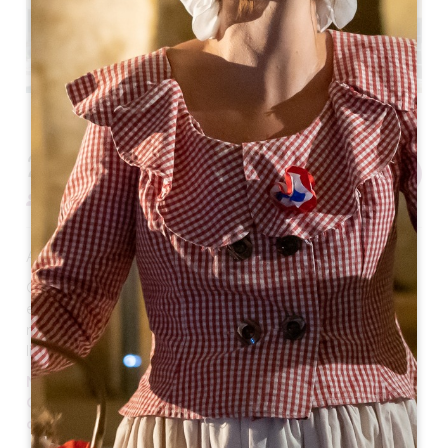
279
Adicionar ao cesto
,00€
PARA 2 PESSOAS
A fotografia da caixa de oferta não é contratual.
Com esta caixa de oferta Saint-Émilion Discovery,
explore os locais de visita obrigatória da cidade
medieval de Saint-Émilion, um verdadeiro museu ao ar
livre, em apenas 2 dias!
Não precisa de se preocupar, nós tratamos de tudo!
Organizamos a sua estadia para que possa relaxar
com toda a tranquilidade.