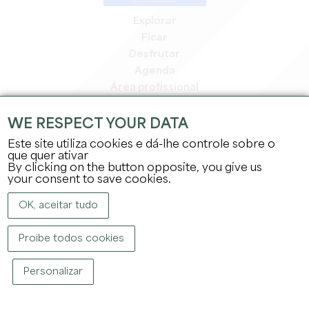
Explorar
Ficar
Desfrutar
Agenda
Área profissional
Área de membros
Área de imprensa
WE RESPECT YOUR DATA
Empregos e estágios
Este site utiliza cookies e dá-lhe controle sobre o
Informação jurídica
que quer ativar
By clicking on the button opposite, you give us
Política de privacidade
your consent to save cookies.
OK, aceitar tudo
Proibe todos cookies
DIREITOS DE AUTOR ©
2026
GABINETE DE TURISMO DO GRANDE SAINT-
Personalizar
ÉMILIONNAIS