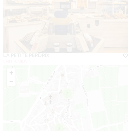
LA PETITE PERDRIX
SAINT-ÉMILION
+
−
2
3