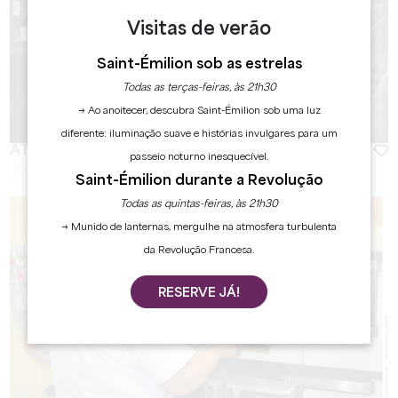
Visitas de verão
Saint-Émilion sob as estrelas
Todas as terças-feiras, às 21h30
→ Ao anoitecer, descubra Saint-Émilion sob uma luz
diferente: iluminação suave e histórias invulgares para um
ATELIER PAYTRA FOUQUET - CONFITURIER
passeio noturno inesquecível.
SAINT EMILION
Saint-Émilion durante a Revolução
Todas as quintas-feiras, às 21h30
→ Munido de lanternas, mergulhe na atmosfera turbulenta
da Revolução Francesa.
RESERVE JÁ!