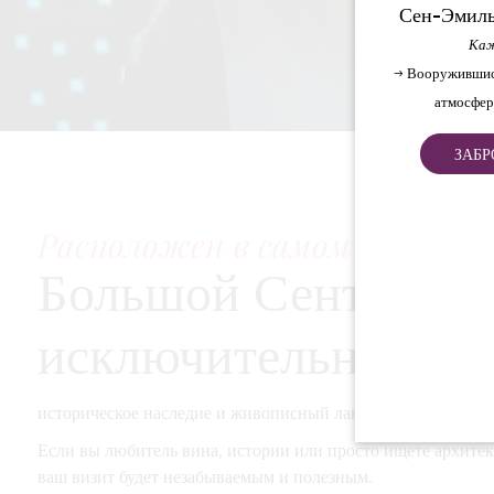
Сен-Эмиль
Каж
→ Вооружившис
атмосфер
ЗАБР
Расположен в самом сердце ви
Большой Сент-Эмил
исключительными в
историческое наследие и живописный ландшафт. Среди его
Если вы любитель вина, истории или просто ищете архитек
ваш визит будет незабываемым и полезным.