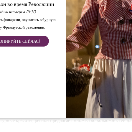
он во время Революции
дый четверг в 21:30
ь фонарями, окунитесь в бурную
у Французской революции.
ОНИРУЙТЕ СЕЙЧАС!
Главная
Наслаждайтесь
Замки для посещения
нодельческого региона Бордо,
ьоннэ славится свои
инами,
 сокровищ центральную роль играют шато, предлагающие посети
турные красоты, регион предлагает множество возможностей для