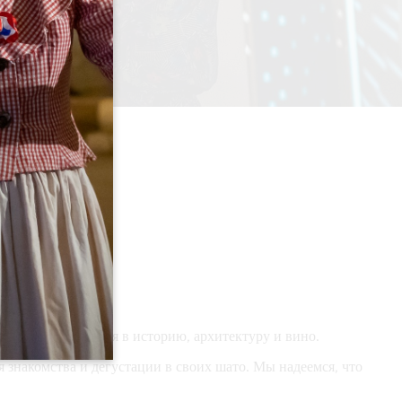
ми
телям погрузиться в историю, архитектуру и вино.
 знакомства и дегустации в своих шато. Мы надеемся, что