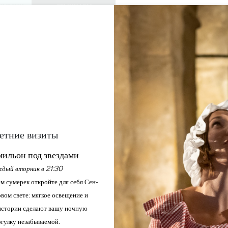
КУРСИИ
СЕМИНАРЫ
ДОСТУП ДЛЯ 
0
Корзина
Мой выбо
ЯЗЫК
RU
АЖДАЙТЕСЬ
ПОВЕСТКА ДНЯ
ЭТО ЛЕТО
ЗАМКИ ДЛЯ ПОСЕЩЕНИЯ
МЕСТНЫЕ ЖЕМЧУЖИНЫ
етние визиты
ШАТО
ильон под звездами
дый вторник в 21:30
посетить
м сумерек откройте для себя Сен-
вом свете: мягкое освещение и
стории сделают вашу ночную
гулку незабываемой.