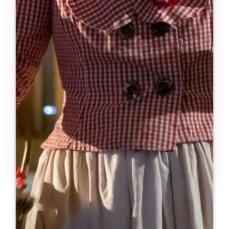
КЕМПИНГ-АВТОМОБИЛЬ
ПАРК ДЕ ЛЮССАК
9 км*
+33 (0)1 83 64 69 21
communication@campingcarpark.com
33570 Люссак
лесистая, полузатененная местность, 16 питчей с
электричеством
мусорные баки, площадка для опустошения, Wifi, карта
Pass'étapes, PRM
Природа солнечного света :
Gravillons
Ограничения по количеству
мест :
Нет
Другая стоянка для автодомов
:
ЛА РОЗА КОТЕ-РОЛЬ