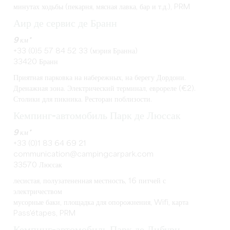
минутах ходьбы (пекарня, мясная лавка, бар и т.д.), PRM
Аир де сервис де Бранн
9 км*
+33 (0)5 57 84 52 33 (мэрия Бранна)
33420 Бранн
Приятная парковка на набережных, на берегу Дордони.
Дренажная зона. Электрический терминал, еврореле (€2).
Столики для пикника. Ресторан поблизости.
Кемпинг-автомобиль Парк де Люссак
9 км*
+33 (0)1 83 64 69 21
communication@campingcarpark.com
33570 Люссак
лесистая, полузатененная местность, 16 питчей с
электричеством
мусорные баки, площадка для опорожнения, Wifi, карта
Pass'étapes, PRM