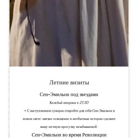
2 км*
+33(0)5 57 24 71 28 - +33(0)6 85 52 47 82
contact@larosecotesrol.com
33330 Сент-Эмильон
8 затененных площадок, водопровод, туалет, сеть France
Passion
разрешены домашние животные, PRM
АРНО ДЕ ЖАКМО
3,5 км*
+33 (0)6 80 34 94 38 - +33 (0)5 57 24 73 09
Летние визиты
contactarnauddejacquemeau@gmail.com
33330 Сент-Эмильон
Сен-Эмильон под звездами
6 питчей на одну ночь МАКСИМУМ, электричество 5€/24ч,
Каждый вторник в 21:30
туалеты,
→ С наступлением сумерек откройте для себя Сен-Эмильон в
разрешены домашние животные, сеть France Passion,
новом свете: мягкое освещение и необычные истории сделают
Park4night, Camping-Car
д'Хотес
вашу ночную прогулку незабываемой.
Сен-Эмильон во время Революции
DE ROL - vignobles Sautereau