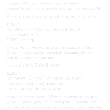
интернет/WIFI, шаттл-автобус, соединяющий кемпинг с
центром Сент-Эмильона, разрешены домашние животные, PRM
Кемпинг муниципальный Борд-де-Дордонь
11,3 км*
+33 (0)5 57 47 16 23 - +33 (0)7 62 81 95 59
mairie@sainteterre.fr
33350 Сент-Терр
27 участков в тихом месте в закрытом лесопарке на берегу
Дордони, теплая, семейная атмосфера, магазины поблизости,
разрешены домашние животные
Кемпинг les Batailleurs
12,9 км*
+33 (0)5 57 40 42 83 - +33 (0)7 84 20 50 52
centredesbatailleurs@gmail.com
33350 КАСТИЛЬОН-ЛА-БАТАЙЛЬ
открыт с апреля по октябрь, 35 мест в тихом парке на берегу
Дордони, прямой доступ к "Pelouse plage", семейный бар,
каноэ/байдарки, горные велосипеды, рыбалка..., дегустация вин,