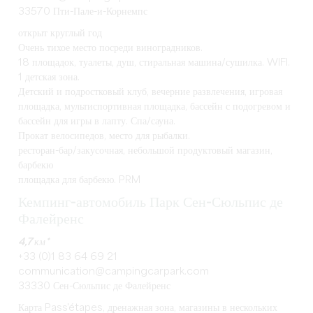
33570 Пти-Пале-и-Корнемпс
открыт круглый год
Очень тихое место посреди виноградников.
18 площадок, туалеты, душ, стиральная машина/сушилка. WIFI.
1 детская зона.
Детский и подростковый клуб, вечерние развлечения, игровая
площадка, мультиспортивная площадка, бассейн с подогревом и
бассейн для игры в лапту. Спа/сауна.
Прокат велосипедов, место для рыбалки.
ресторан-бар/закусочная, небольшой продуктовый магазин,
барбекю
площадка для барбекю. PRM
Кемпинг-автомобиль Парк Сен-Сюльпис де
Фалейренс
4,7 км*
+33 (0)1 83 64 69 21
communication@campingcarpark.com
33330 Сен-Сюльпис де Фалейренс
Карта Pass'étapes, дренажная зона, магазины в нескольких