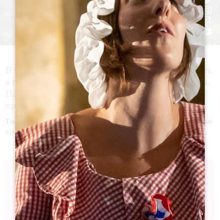
В Сент-Эмильоне автодома можно припарковать
в парке Гваде. Здесь также разрешается ночевка.
Парковка бесплатная, но услуги не
предоставляются.
Также можно припарковаться на парковке вокзала. Имеются платные
туалеты. Парковка бесплатная, но услуги не предоставляются.