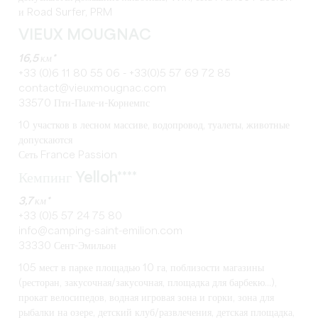
и Road Surfer, PRM
VIEUX MOUGNAC
16,5 км*
+33 (0)6 11 80 55 06 - +33(0)5 57 69 72 85
contact@vieuxmougnac.com
33570 Пти-Пале-и-Корнемпс
10 участков в лесном массиве, водопровод, туалеты, животные
допускаются
Сеть France Passion
Кемпинг Yelloh****
3,7 км*
+33 (0)5 57 24 75 80
info@camping-saint-emilion.com
33330 Сент-Эмильон
105 мест в парке площадью 10 га, поблизости магазины
(ресторан, закусочная/закусочная, площадка для барбекю...),
прокат велосипедов, водная игровая зона и горки, зона для
рыбалки на озере, детский клуб/развлечения, детская площадка,