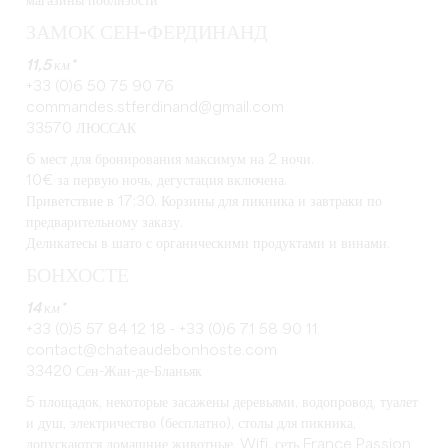
магазины поблизости
ЗАМОК СЕН-ФЕРДИНАНД
11,5 км*
+33 (0)6 50 75 90 76
commandes.stferdinand@gmail.com
33570 ЛЮССАК
6 мест для бронирования максимум на 2 ночи.
10€ за первую ночь, дегустация включена.
Приветствие в 17:30. Корзины для пикника и завтраки по
предварительному заказу.
Деликатесы в шато с органическими продуктами и винами.
БОНХОСТЕ
14 км*
+33 (0)5 57 84 12 18 - +33 (0)6 71 58 90 11
contact@chateaudebonhoste.com
33420 Сен-Жан-де-Бланьяк
5 площадок, некоторые засажены деревьями, водопровод, туалет
и душ, электричество (бесплатно), столы для пикника,
допускаются домашние животные, Wifi, сеть France Passion