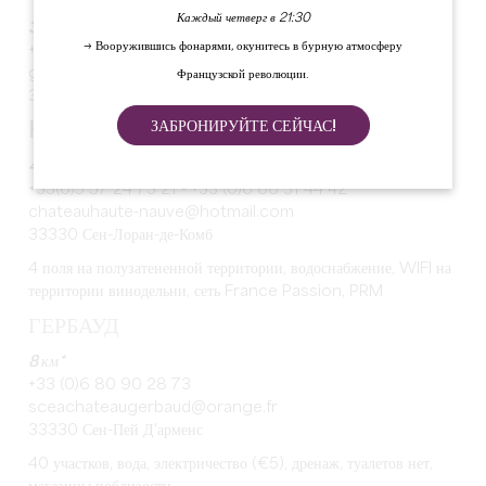
Каждый четверг в 21:30
3,7 км*
→ Вооружившись фонарями, окунитесь в бурную атмосферу
+33 (0)6 85 20 62 90
gaec-sautereau@wanadoo.fr
Французской революции.
33330 Сент-Эмильон
ЗАБРОНИРУЙТЕ СЕЙЧАС!
HAUTE-NAUVE
4,4 км*
+33(0)5 57 24 73 21 - +33 (0)6 66 31 44 42
chateauhaute-nauve@hotmail.com
33330 Сен-Лоран-де-Комб
4 поля на полузатененной территории, водоснабжение, WIFI на
территории винодельни, сеть France Passion, PRM
ГЕРБАУД
8 км*
+33 (0)6 80 90 28 73
sceachateaugerbaud@orange.fr
33330 Сен-Пей Д'арменс
40 участков, вода, электричество (€5), дренаж, туалетов нет,