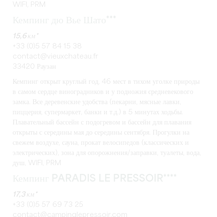
WIFI, PRM
Кемпинг дю Вье Шато***
15,6 км*
+33 (0)5 57 84 15 38
contact@vieuxchateau.fr
33420 Раузан
Кемпинг открыт круглый год, 46 мест в тихом уголке природы
в самом сердце виноградников и у подножия средневекового
замка. Все деревенские удобства (пекарни, мясные лавки,
пиццерия, супермаркет, банки и т.д.) в 5 минутах ходьбы.
Плавательный бассейн с подогревом и бассейн для плавания
открыты с середины мая до середины сентября. Прогулки на
свежем воздухе, сауна, прокат велосипедов (классических и
электрических), зона для опорожнения/заправки, туалеты, вода,
душ, WIFI, PRM
Кемпинг PARADIS LE PRESSOIR****
17,3 км*
+33 (0)5 57 69 73 25
contact@campinglepressoir.com