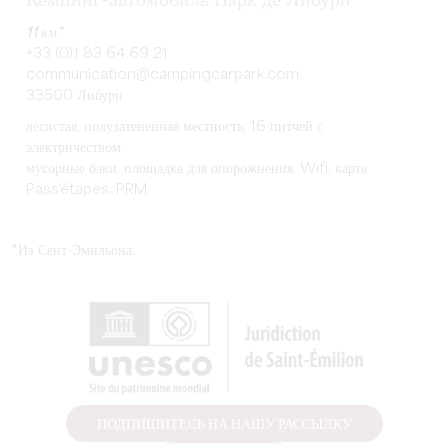
Кемпинг-автомобиль Парк де Либурн
11 км*
+33 (0)1 83 64 69 21
communication@campingcarpark.com
33500 Либурн
лесистая, полузатененная местность, 16 питчей с
электричеством
мусорные баки, площадка для опорожнения, Wifi, карта
Pass'étapes, PRM
*Из Сент-Эмильона.
ПОДПИШИТЕСЬ НА НАШУ РАССЫЛКУ