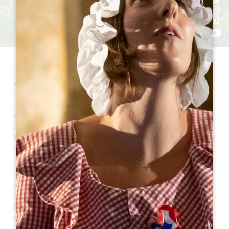
Сент-Эмильон - город, входящий в кантон Кото Дордонь и
являющийся частью 8 городов юрисдикции Сент-Эмильон. Он
также входит в сообщество деревень района Большого Сент-
Эмильона. Расположенный в 40 км к северо-востоку от Бордо и
в 8 км от Либурна, он стоит на склоне холма к северу от долины
Дордонь. В настоящее время в городе проживает 1 876 жителей,
в том числе 200 внутригородских, называемых Сент-Эмильоннэ
и Сент-Эмильоннэз.
Это историческая деревня, окруженная виноградниками,
известная во всем мире, которую ежегодно посещают более
миллиона туристов. Она является частью бывшей юрисдикции
Сент-Эмильон, территории, включенной в список объектов
Всемирного наследия с 1999 года за свои культурные
ландшафты.