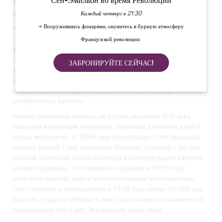
Сен-Эмильон во время Революции
Протестанты совершили два грабежа в 1580 и 1589 годах, в
результате которых исчезли реликвии Эмильона.
Каждый четверг в 21:30
→ Вооружившись фонарями, окунитесь в бурную атмосферу
Французская революция разрушила религиозную жизнь и
обезлюдила тогдашний город; деградация памятников
Французской революции.
усугубилась, и в 1789 году Жюраде был распущен. В 1793
году Эли Гваде, депутат Конвента от "жирондистов", спасаясь от
ЗАБРОНИРУЙТЕ СЕЙЧАС!
террора (La Terreur), вернулся в родной город и попросил
убежища для себя и шести своих товарищей по преступному
сообществу. Они скрывались девять месяцев, прежде чем были
обнаружены и казнены.
Винная революция началась во второй половине XVIII века
благодаря владельцам виноделен, открытым для новых идей и
новых технологий. В 1884 году виноградари Сент-Эмильона
создали первый Союз виноделов Франции, ставший с тех пор
главной движущей силой политики исключительного качества
на виноградниках. Это привело к созданию в 1936 году
производственной зоны с контролируемыми аппеласьонами
Сент-Эмильон и возрождению в 1948 году союза Jurade как
братства, страстно любящего вино, роль которого заключается в
продвижении вин Сент-Эмильона по всему миру.