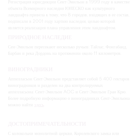
Регистрация юрисдикции Сент-Эмильон в 1999 году в качестве
объекта Всемирного наследия ЮНЕСКО как культурного
ландшафта привела к тому, что 8 городов, входящих в ее состав,
подписали в 2001 году хартию наследия, целью которой
является реализация плана управления этим ландшафтом.
ПРИРОДНОЕ НАСЛЕДИЕ
Сен-Эмильон пересекают несколько ручьев: Тайлас, Фонгабанд,
Барбан и река Дордонь на протяжении около 11 километров.
ВИНОГРАДНИКИ
Аппелласьон Сент-Эмильон представляет собой 5 400 гектаров
виноградников и разделен на два контролируемых
аппелласьона: Сент-Эмильон AOC и Сент-Эмильон Гран Крю.
Более подробную информацию о виноградниках Сент-Эмильона
можно найти
здесь
.
ДОСТОПРИМЕЧАТЕЛЬНОСТИ
С колокольни монолитной церкви, Королевского замка или