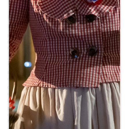
НЕМНОГО ИСТОРИИ
Происхождение названия
Название города Сент-Эмильон происходит от имени
бретонского отшельника Эмильона, который поселился на этом
месте в VIII веке. На гербе изображен герб города.
История
В VIII веке монах-бенедиктинец из Бретани по имени Эмилиан
основал свой скит в пещере в лесу Аскумбас.
С IX по XII век здесь были вырыты катакомбы и монолитная
церковь, а под властью святого Бенедикта обосновалась
религиозная община.
В 1152 году Аквитания перешла под власть англичан, что
способствовало разведению виноградников и торговле вином
Кларет.