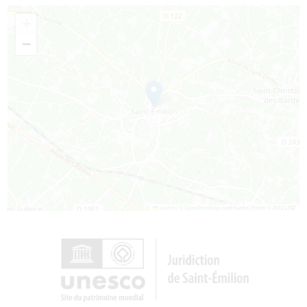
+
−
Leaflet
|
©
OpenStreetMap
contributors, Points © 2012 LINZ