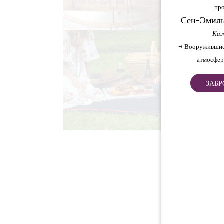
про
Сен-Эмиль
Каж
→ Вооружившис
атмосфер
ЗАБР