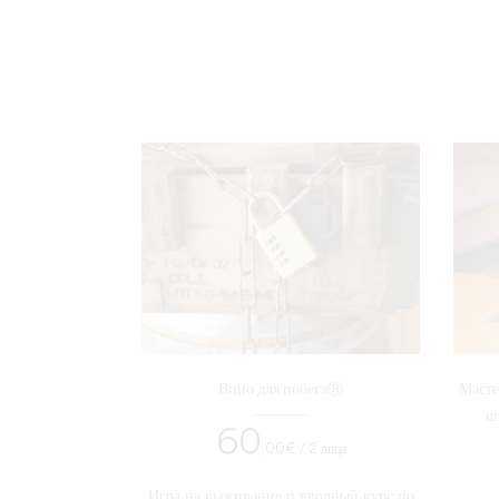
Вино для побегаⓇ
Масте
ш
60
,00
€ / 2 лица
Игра на выживание и вводный курс по