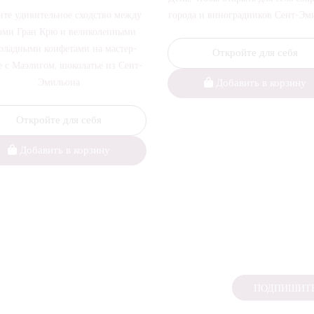
те удивительное сходство между
города и виноградников Сент-Эм
ами Гран Крю и великолепными
оладными конфетами на мастер-
Откройте для себя
е с Маэлигом, шоколатье из Сент-
Эмильона
Добавить в корзину
Откройте для себя
Добавить в корзину
ПОДПИШИТЕ