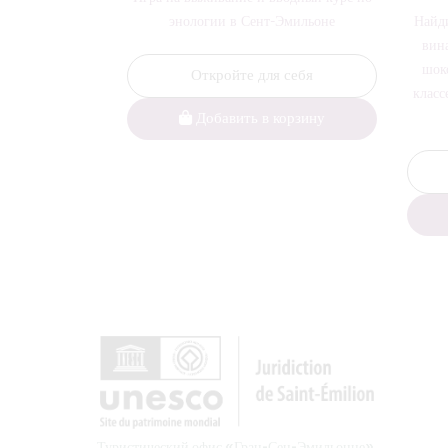
энологии в Сент-Эмильоне
Найди
вин
шок
Откройте для себя
класс
Добавить в корзину