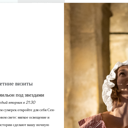
КУРСИИ
СЕМИНАРЫ
ДОСТУП ДЛЯ 
0
Корзина
Мой выбо
ЯЗЫК
RU
АЖДАЙТЕСЬ
ПОВЕСТКА ДНЯ
ЭТО ЛЕТО
ЗАМКИ ДЛЯ ПОСЕЩЕНИЯ
МЕСТНЫЕ ЖЕМЧУЖИНЫ
Главная
coffrets-cadeaux
Впечатления от Сент-Эмильона
ТЛЕНИЯ ОТ СЕНТ-ЭМ
COFFRETS-CADEAUX
етние визиты
С сайта
ильон под звездами
60
дый вторник в 21:30
,00€
м сумерек откройте для себя Сен-
вом свете: мягкое освещение и
Фотография подарочной коро
стории сделают вашу ночную