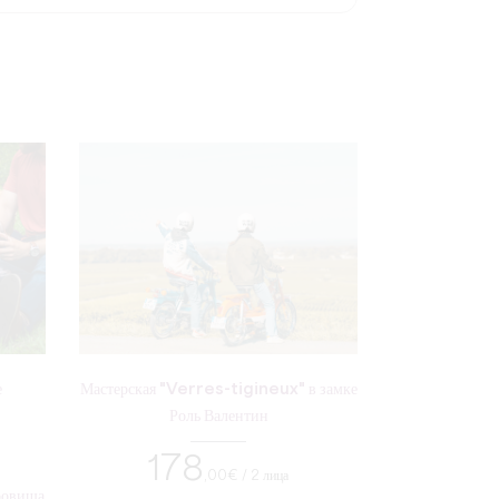
е
Мастерская "Verres-tigineux" в замке
Роль Валентин
178
,00
€ / 2 лица
кровища