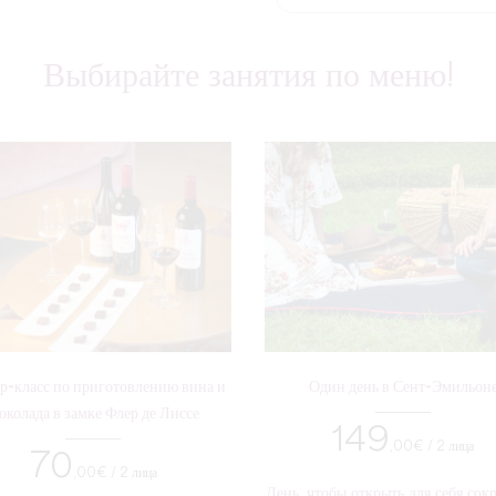
Выбирайте занятия по меню!
р-класс по приготовлению вина и
Один день в Сент-Эмильон
околада в замке Флер де Лиссе
149
,00
€ / 2 лица
70
,00
€ / 2 лица
День, чтобы открыть для себя со