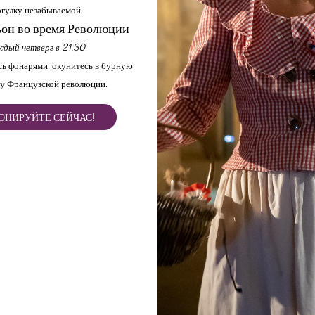
гулку незабываемой.
Район Сент-Эмильон полон с
он во время Революции
архитектурные, гастрономич
дый четверг в 21:30
ь фонарями, окунитесь в бурную
Всего в 45 минутах езды от
у Французской революции.
список ЮНЕСКО, представля
небом, который можно откры
ОНИРУЙТЕ СЕЙЧАС!
Наши местные эксперты выбр
обязательных для посещения
дегустацией вин, экскурсии 
слепой дегустации, туры по 
Среди этой подборки туров 
вам нужно, чтобы открыть д
достоинству.
В одиночку или с семьей и 