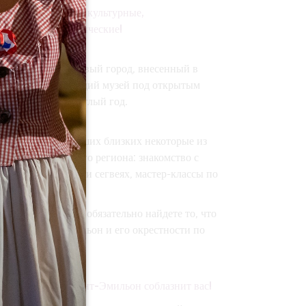
окровищ, будь то культурные,
еские или энологические!
 Бордо, средневековый город, внесенный в
ет собой настоящий музей под открытым
вать для себя круглый год.
али для вас и ваших близких некоторые из
 мероприятий этого региона: знакомство с
на велосипедах или сегвеях, мастер-классы по
виноградникам...
и мероприятий вы обязательно найдете то, что
ля себя Сент-Эмильон и его окрестности по
друзьями: пусть Сент-Эмильон соблазнит вас!