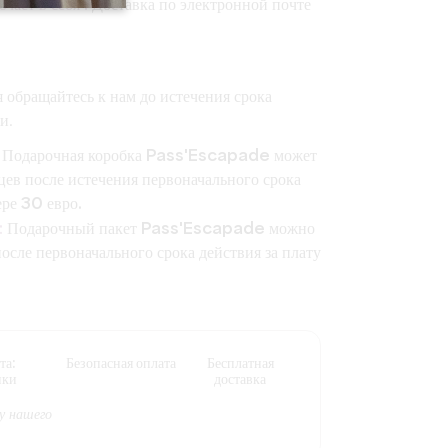
чает в себя :
Доставка по электронной почте
 обращайтесь к нам до истечения срока
и.
Подарочная коробка Pass'Escapade может
цев после истечения первоначального срока
ере 30 евро.
:
Подарочный пакет Pass'Escapade можно
после первоначального срока действия за плату
та:
Безопасная оплата
Бесплатная
пки
доставка
у нашего