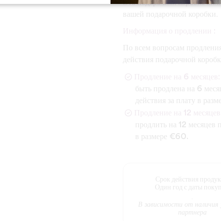
Эта подарочная коробка вклю
вашей подарочной коробки.
Информация о продлении :
По всем вопросам продления
действия подарочной коробк
Продление на 6 месяцев:
быть продлена на 6 меся
действия за плату в разм
Продление на 12 месяцев
продлить на 12 месяцев 
в размере €60.
Срок действия продук
Один год с даты поку
.
В зависимости от наличия 
партнера