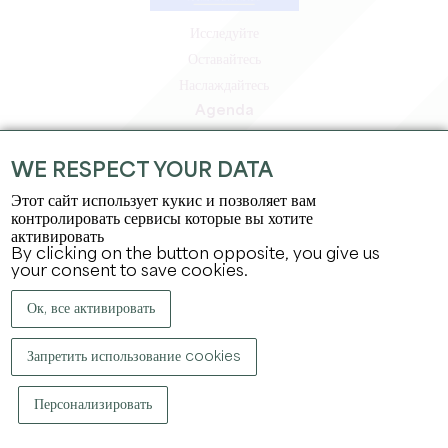
Исследуйте
Оставайтесь
Наслаждайтесь
Agenda
Зона профессионалов
Зона для участников
WE RESPECT YOUR DATA
Зона для прессы
Этот сайт использует кукис и позволяет вам
Вакансии и стажировки
контролировать сервисы которые вы хотите
активировать
Юридическая информация
By clicking on the button opposite, you give us
Политика конфиденциальности
your consent to save cookies.
Ок, все активировать
Запретить использование cookies
Персонализировать
КОПИРАЙТ ©
2026
ОФИС ПО ТУРИЗМУ БОЛЬШОГО СЕН-ЭМИЛЬОНА