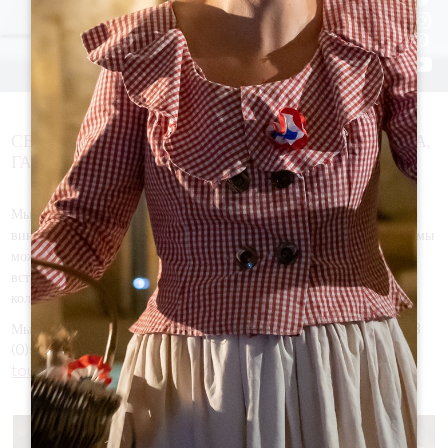
СЕМИНАРЫ, МЕРОПРИЯТИЯ ПОСЛЕ СЕМИНАРА,
ГАЛА-УЖИН
Мы предлагаем вам исключительные места в самом сердце
виноградников Сент-Эмильона и в самом центре деревни. Вместе мы
можем организовать мероприятие, которое подходит именно вам:
встречу, семинар с проживанием, мероприятия по сплочению
коллектива, гала-ужин.
Мы учтем все ваши пожелания, свяжитесь с нами по телефону +33
(0)5 57 55 28 20 или по адресу
commercial@saint-emilion-
tourisme.com.