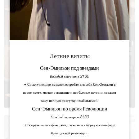
Летние визиты
Сен-Эмильон под звездами
Каждый вторник в 21:30
→ С наступлением сумерек откройте для себя Сен-Эмильон в
новом свете: мягкое освещение и необычные истории сделают
СЕМИНАРЫ
вашу ночную прогулку незабываемой.
Сен-Эмильон во время Революции
Каждый четверг в 21:30
→ Вооружившись фонарями, окунитесь в бурную атмосферу
Французской революции.