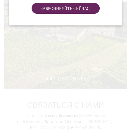
ЗАБРОНИРУЙТЕ СЕЙЧАС!
ПОСТСЕМИНАРЫ
СВЯЗАТЬСЯ С НАМИ
Офис по туризму Большого Сент-Эмильона
Le Doyenné - Place des Créneaux - 33330 SAINT-
EMILION | Tél. +33 (0)5 57 55 28 28