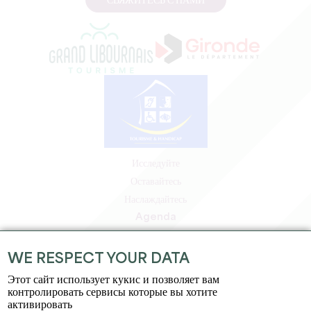
СВЯЖИТЕСЬ С НАМИ
Исследуйте
Оставайтесь
Наслаждайтесь
Agenda
Зона профессионалов
Зона для участников
WE RESPECT YOUR DATA
Зона для прессы
Этот сайт использует кукис и позволяет вам
Вакансии и стажировки
контролировать сервисы которые вы хотите
активировать
Юридическая информация