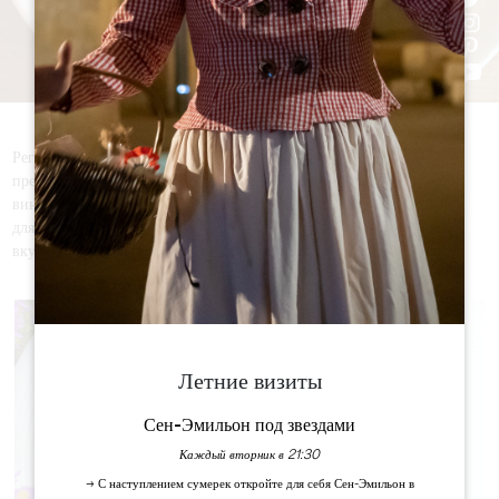
Регион Гран-Сен-Эмильонне славится не только своими
престижными винами, но и исключительной кухней. Ищете ли вы
винный бар, традиционную кухню, брассери, бистро или ресторан
для гурманов - вы обязательно найдете то, что порадует ваши
вкусовые рецепторы.
Летние визиты
Сен-Эмильон под звездами
Каждый вторник в 21:30
→ С наступлением сумерек откройте для себя Сен-Эмильон в