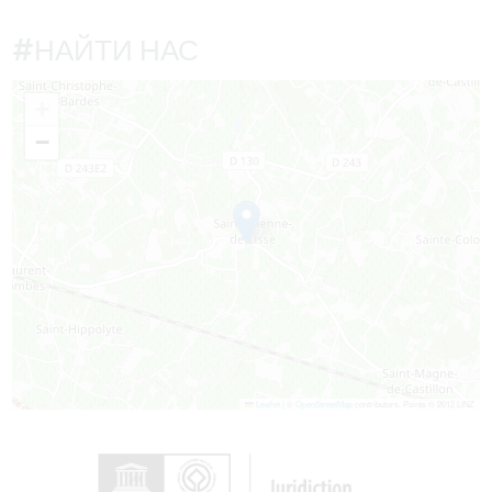
#НАЙТИ НАС
+
−
Leaflet
|
©
OpenStreetMap
contributors, Points © 2012 LINZ