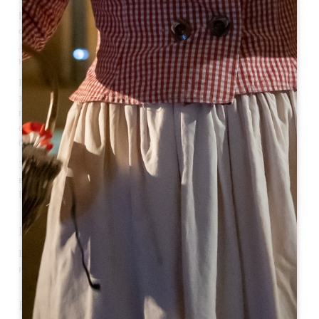
На плато Ниорд были найдены следы укрепленного поселения,
относящегося к раннему периоду истории (около 700-600 гг.
до н.э.), первому железному веку, - это место, где сейчас
находится замок Фомбрауж.
Город Сент-Этьен-де-Лиссе связан с историей, особенно с
замком де Прессак, где в 1453 году в битве при Кастильоне был
подписан договор об окончании Столетней войны. Таким
образом был положен конец 300-летнему присутствию
британцев в Аквитании.
Эта небольшая деревня имеет богатое наследие с церковью XII
века. Над деревней, на склоне холма, возвышается замок де
Прессак, датируемый XIV веком.
ПРИРОДНОЕ НАСЛЕДИЕ
В городе протекает около 1,9 км рек, в основном ручьи Лангран
и Барбан.
ВИНОГРАДНИКИ