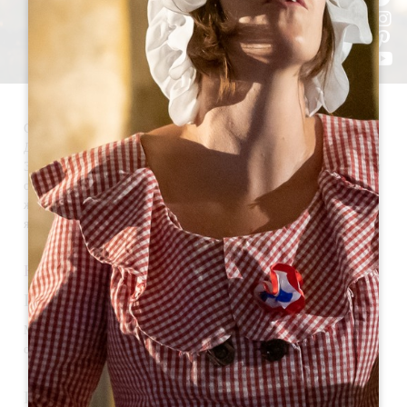
Сент-Этьен-де-Лиссе - муниципалитет в кантоне Кото-де-
Дордонь и входит в состав 8 городов юрисдикции Сент-
Эмильон. Его площадь составляет 710 га, а расположен он в 5 км
от Сент-Эмильона. В настоящее время в городе проживает 249
жителей, которых называют стефануа. Сент-Этьен-де-Лиссе
является побратимом города Фрамсден в Великобритании.
НЕМНОГО ИСТОРИИ
Происхождение названия
Муниципалитет Сент-Этьен-де-Лиссе назван в честь
одноименного святого.
История