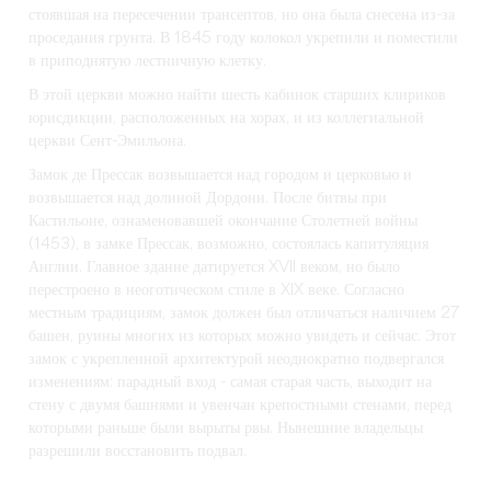
стоявшая на пересечении трансептов, но она была снесена из-за
проседания грунта. В 1845 году колокол укрепили и поместили
в приподнятую лестничную клетку.
В этой церкви можно найти шесть кабинок старших клириков
юрисдикции, расположенных на хорах, и из коллегиальной
церкви Сент-Эмильона.
Замок де Прессак возвышается над городом и церковью и
возвышается над долиной Дордони. После битвы при
Кастильоне, ознаменовавшей окончание Столетней войны
(1453), в замке Прессак, возможно, состоялась капитуляция
Англии. Главное здание датируется XVII веком, но было
перестроено в неоготическом стиле в XIX веке. Согласно
местным традициям, замок должен был отличаться наличием 27
башен, руины многих из которых можно увидеть и сейчас. Этот
замок с укрепленной архитектурой неоднократно подвергался
изменениям: парадный вход - самая старая часть, выходит на
стену с двумя башнями и увенчан крепостными стенами, перед
которыми раньше были вырыты рвы. Нынешние владельцы
разрешили восстановить подвал.