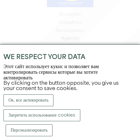
Исследуйте
Оставайтесь
Наслаждайтесь
Agenda
Зона профессионалов
Зона для участников
WE RESPECT YOUR DATA
Зона для прессы
Этот сайт использует кукис и позволяет вам
Вакансии и стажировки
контролировать сервисы которые вы хотите
активировать
Юридическая информация
By clicking on the button opposite, you give us
Политика конфиденциальности
your consent to save cookies.
Ок, все активировать
Запретить использование cookies
Персонализировать
КОПИРАЙТ ©
2026
ОФИС ПО ТУРИЗМУ БОЛЬШОГО СЕН-ЭМИЛЬОНА