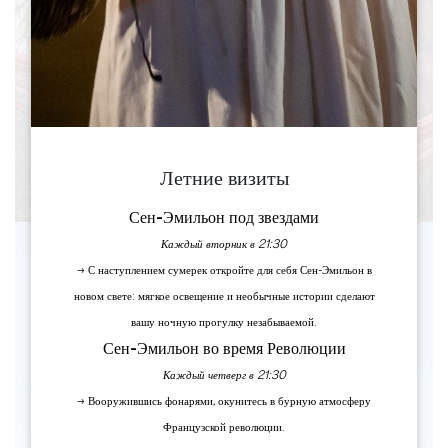
Летние визиты
Сен-Эмильон под звездами
Каждый вторник в 21:30
→ С наступлением сумерек откройте для себя Сен-Эмильон в
новом свете: мягкое освещение и необычные истории сделают
вашу ночную прогулку незабываемой.
Сен-Эмильон во время Революции
Каждый четверг в 21:30
→ Вооружившись фонарями, окунитесь в бурную атмосферу
Французской революции.