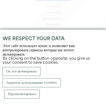
Исследуйте
Оставайтесь
Наслаждайтесь
Agenda
Зона профессионалов
Зона для участников
WE RESPECT YOUR DATA
Зона для прессы
Этот сайт использует кукис и позволяет вам
Вакансии и стажировки
контролировать сервисы которые вы хотите
активировать
Юридическая информация
By clicking on the button opposite, you give us
Политика конфиденциальности
your consent to save cookies.
Ок, все активировать
Запретить использование cookies
Персонализировать
КОПИРАЙТ ©
2026
ОФИС ПО ТУРИЗМУ БОЛЬШОГО СЕН-ЭМИЛЬОНА