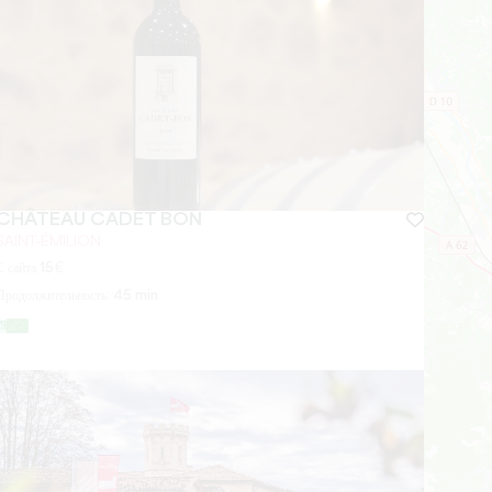
CHÂTEAU CADET BON
SAINT-ÉMILION
С сайта
15
€
Продолжительность:
45 min