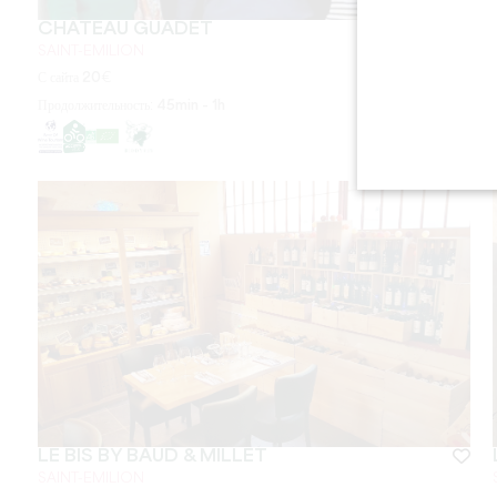
CHÂTEAU GUADET
SAINT-EMILION
С сайта
20
€
Продолжительность:
45min - 1h
LE BIS BY BAUD & MILLET
SAINT-EMILION