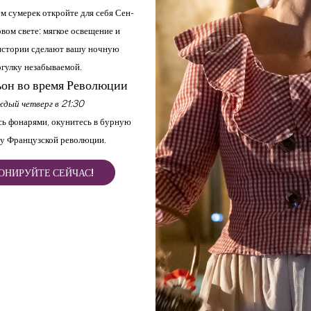
м сумерек откройте для себя Сен-
вом свете: мягкое освещение и
стории сделают вашу ночную
COUVENT DES JACOBINS
гулку незабываемой.
SAINT-EMILION
он во время Революции
С сайта
28
€
дый четверг в 21:30
Продолжительность:
1h à 2h30
ь фонарями, окунитесь в бурную
у Французской революции.
ОНИРУЙТЕ СЕЙЧАС!