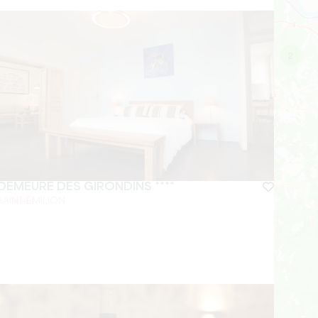
2
DEMEURE DES GIRONDINS ****
SAINT-ÉMILION