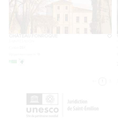
CHÂTEAU FONROQUE
SAINT-EMILION
С сайта
25
€
Продолжительность:
1h
1
2