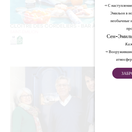
→ С наступление
Эмильон в но
необычные и
CLOÎTRE DES CORDELIERS - BAR À VINS
про
SAINT-ÉMILION
Сен-Эмиль
Каж
→ Вооружившис
атмосфер
ЗАБР