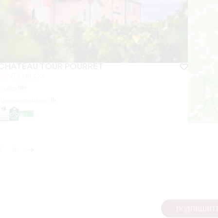
CHÂTEAU TOUR POURRET
SAINT-EMILION
С сайта
18
€
Продолжительность:
1h
3
4
ПОДПИШИТЕ