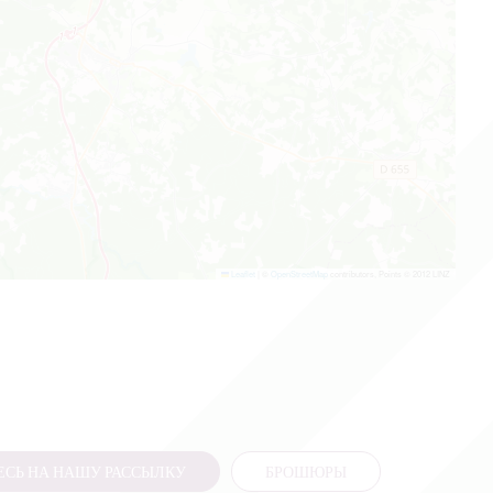
Leaflet
|
©
OpenStreetMap
contributors, Points © 2012 LINZ
СЬ НА НАШУ РАССЫЛКУ
БРОШЮРЫ