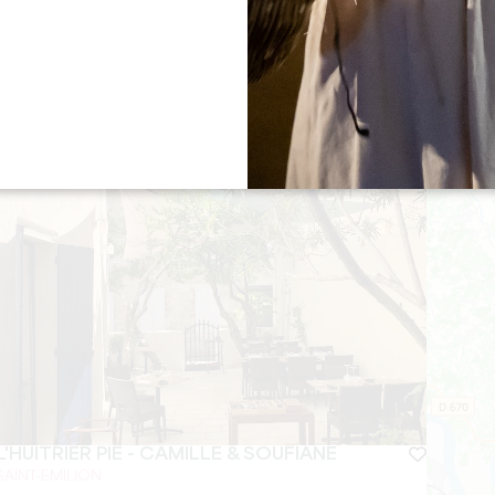
BADON BOUTIQUE HÔTEL ****
SAINT-EMILION
С сайта
140
€/ночь
L'HUITRIER PIE - CAMILLE & SOUFIANE
SAINT-EMILION