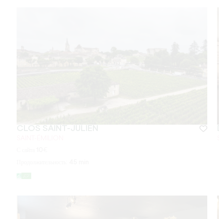
CLOS SAINT-JULIEN
SAINT-ÉMILION
С сайта
10
€
Продолжительность:
45 min