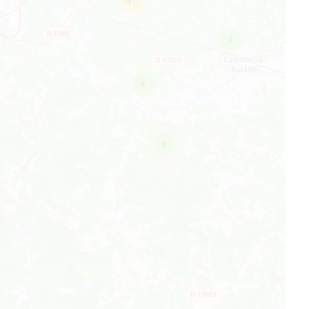
61
4
4
4