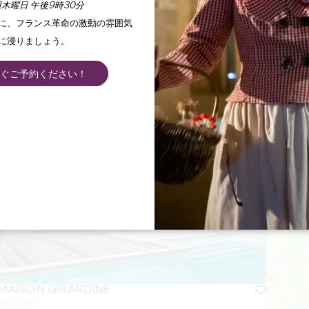
木曜日 午後9時30分
手に、フランス革命の激動の雰囲気
に浸りましょう。
LE BASSIN DU TERTRE DE FRONSAC **
ぐご予約ください！
FRONSAC
より
95
€/夜
MAISON GIRARDINE
RAUZAN