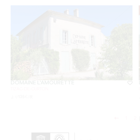
DOMAINE L'AMOURETTE
TIZAC-DE-CURTON
より
135
€/夜
1
2