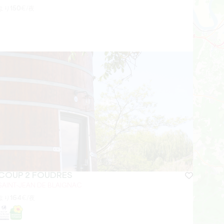
より
150
€/夜
COUP 2 FOUDRES
SAINT-JEAN DE BLAIGNAC
より
164
€/夜