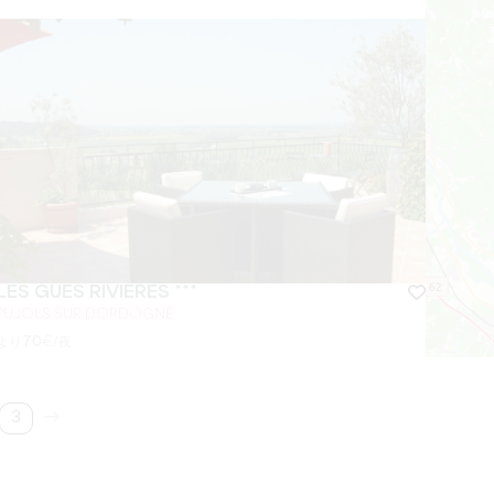
LES GUÉS RIVIÈRES ***
PUJOLS SUR DORDOGNE
より
70
€/夜
3