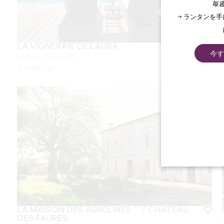
毎週
→ ランタンを
LA VIGNERAIE DE LAURA
今す
SAINTE-COLOMBE
より
130
€/夜
LA MAISON DES AURELINES ** / CHÂTEAU
DES FAURES