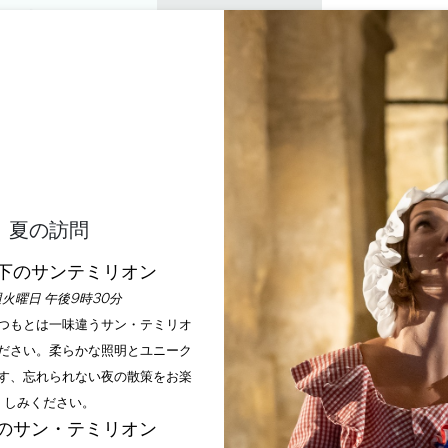
プライベートツアー
セミナー
0
バスケ
楽しむ
アジェンダ
今年の夏
訪問すべきシャトー
ホーム
滞在
寝る場所
宿泊施設
夏の訪問
フィルター 32 結果
下のサンテミリオン
火曜日 午後9時30分
+
いつもとは一味違うサン・テミリオ
−
ださい。柔らかな照明とユニーク
す、忘れられない夜の散策をお楽
しみください。
のサン・テミリオン