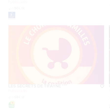
PUISSEGUIN
より
80
€/夜
LES SECRETS DE TIFAYNE ***
PUISSEGUIN
より
68
€/夜