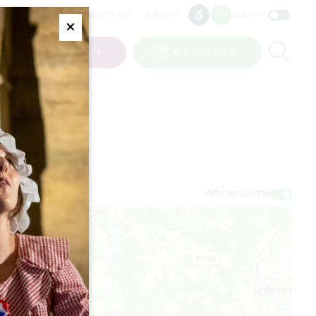
プロのアクセス
会員エリア
エコモード
アクセシビリティ
アクセシビリティ
Fermer
Re
ット
私の選択
チケット
ギフトボックス
JP
言語
Afficher la carte