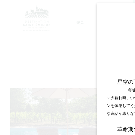
発見
滞在
モノリシック教会ツアー
星空の
毎週
→ 夕暮れ時、
ンを体感してく
な逸話が織りな
革命期