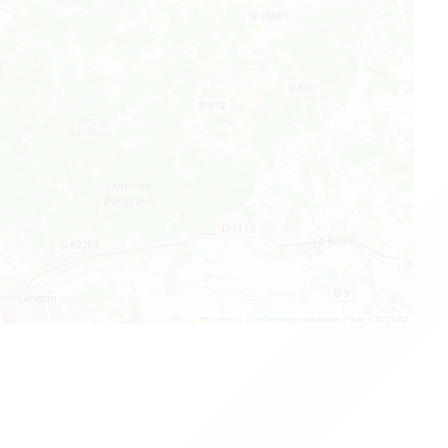
Leaflet
|
©
OpenStreetMap
contributors, Points © 2012 LINZ