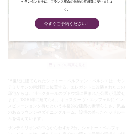
→ ランタンを手に、フランス革命の激動の雰囲気に浸りましょ
う。
今すぐご予約ください！
すべての写真を見る
18世紀に建てられたシャトー・ベルフォン・ベルシエは、サン
テミリオンの南斜面に位置する。エレガントに改装されたこの
邸宅からは、14ヘクタールのブドウ畑に囲まれた公園が見渡せ
ます。1890年に建てられ、ギュスターヴ・エッフェルにイン
スピレーションを得たという本格的な建築の素晴らしさ、気品
のあるラウンジやダイニングルーム、設備の整ったベッドルー
ムを備えています。
サンテミリオンの中心からわずか2分、シャトー・ベルフォ