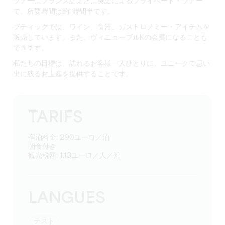
ツアーはフランス語または英語によるプライベート・ツアー
で、所要時間は約1時間半です。
ブティックでは、ワイン、食器、ガストロノミー・アイテムを
販売しています。また、ヴィニョーブルKの会員になることも
できます。
私たちの目標は、訪れるお客様一人ひとりに、ユニークで思い
出に残るお土産を提供することです。
TARIFS
宿泊料金: 290ユーロ／泊
朝食付き
観光税額: 1.13ユーロ／人／泊
LANGUES
テスト