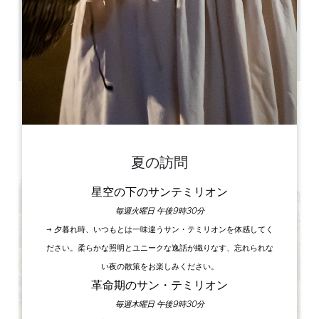
14
28 人々
2
GPSコードをコピーする
ラベル
夏の訪問
星空の下のサンテミリオン
毎週火曜日 午後9時30分
→ 夕暮れ時、いつもとは一味違うサン・テミリオンを体感してく
ださい。柔らかな照明とユニークな逸話が織りなす、忘れられな
い夜の散策をお楽しみください。
革命期のサン・テミリオン
毎週木曜日 午後9時30分