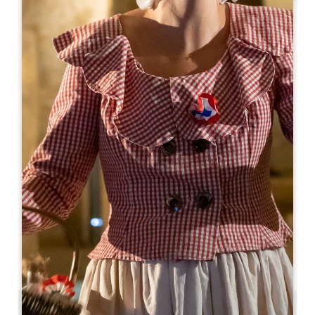
Leaflet
より
290€
/泊
Château Bellefont-Belcier
1725 Route des Coteaux
33330 SAINT-LAURENT-DES-COMBES
05 57 25 79 83
07 89 42 43 26
reservation@vignoblesk.com
開幕月
1
2
3
4
5
6
7
8
9
1
1
1
3 km