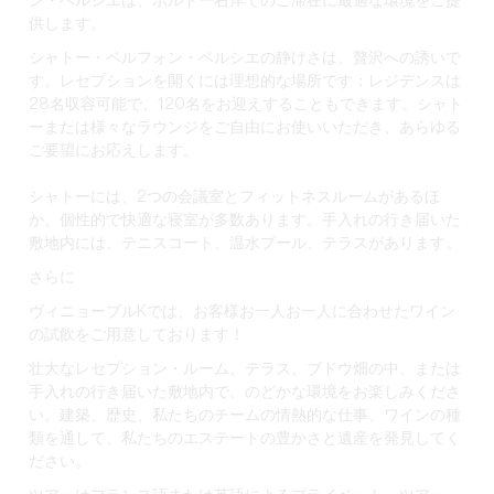
ン・ベルシエは、ボルドー右岸でのご滞在に最適な環境をご提
供します。
シャトー・ベルフォン・ベルシエの静けさは、贅沢への誘いで
す。レセプションを開くには理想的な場所です：レジデンスは
28名収容可能で、120名をお迎えすることもできます。シャト
ーまたは様々なラウンジをご自由にお使いいただき、あらゆる
ご要望にお応えします。
シャトーには、2つの会議室とフィットネスルームがあるほ
か、個性的で快適な寝室が多数あります。手入れの行き届いた
敷地内には、テニスコート、温水プール、テラスがあります。
さらに
ヴィニョーブルKでは、お客様お一人お一人に合わせたワイン
の試飲をご用意しております！
壮大なレセプション・ルーム、テラス、ブドウ畑の中、または
手入れの行き届いた敷地内で、のどかな環境をお楽しみくださ
い。建築、歴史、私たちのチームの情熱的な仕事、ワインの種
類を通して、私たちのエステートの豊かさと遺産を発見してく
ださい。