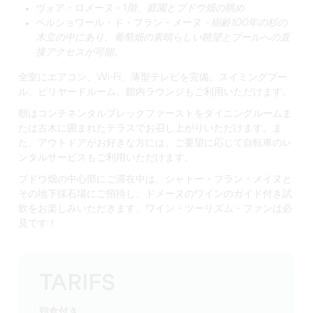
ヴォア・ロメーヌ - 1
階、庭園とブドウ畑の眺め
ペルショワール・ド・フラン・メーヌ
- 樹齢100年の杉の
木立の中にあり、葡萄畑の素晴らしい眺望とプールへの直
接アクセスが可能。
全室にエアコン、Wi-Fi、薄型テレビを完備。スイミングプー
ル、ビリヤードルーム、館内ラウンジもご利用いただけます。
朝はコンチネンタルブレックファーストをダイニングルームま
たは古木に囲まれたテラスでお召し上がりいただけます。ま
た、アウトドアがお好きな方には、ご要望に応じて自転車のレ
ンタルサービスもご利用いただけます。
ブドウ畑の中心部にご滞在中は、
シャトー・フラン・メイヌと
その地下採石場にご招待し、ドメーヌのワインのガイド付き試
飲をお楽しみいただきます。ワイン・ツーリズム・ファンは必
見です！
TARIFS
朝食付き