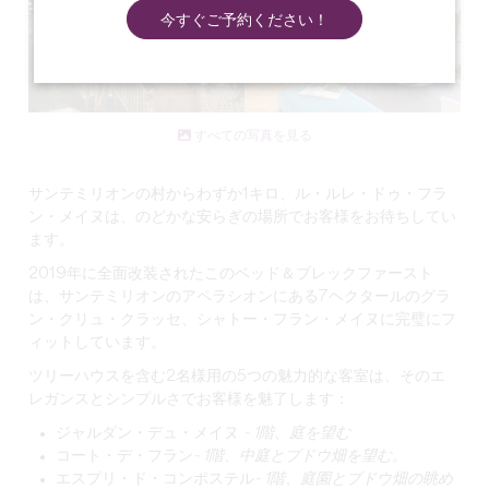
今すぐご予約ください！
すべての写真を見る
サンテミリオンの村からわずか1キロ、
ル・ルレ・ドゥ・フラ
ン・メイヌは
、のどかな安らぎの場所でお客様をお待ちしてい
ます。
2019年に全面改装されたこのベッド＆ブレックファースト
は、サンテミリオンのアペラシオンにある7ヘクタールのグラ
ン・クリュ・クラッセ、
シャトー・フラン・メイヌに
完璧にフ
ィットしています。
ツリーハウスを含む2名様用の5つの魅力的な客室は、そのエ
レガンスとシンプルさでお客様を魅了します：
ジャルダン・デュ・メイヌ
- 1階、庭を望む
コート・デ・フラン
- 1階、中庭とブドウ畑を望む。
エスプリ・ド・コンポステル
- 1階、庭園とブドウ畑の眺め