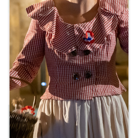
Leaflet
Le Relais de Franc Mayne
1313 Route de Libourne
33330 SAINT-EMILION
05 57 24 68 54
07 50 55 06 99
info@relaisfrancmayne.com
開幕月
1
2
3
4
5
6
7
8
9
1
1
1
2.1 km
5
1
GPSコードをコピーする