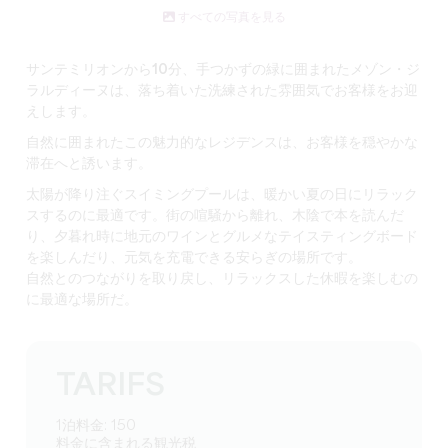
すべての写真を見る
サンテミリオンから10分
、手つかずの緑に囲まれた
メゾン・ジ
ラルディーヌは
、落ち着いた洗練された雰囲気でお客様をお迎
えします。
自然に囲まれたこの魅力的なレジデンスは、お客様を穏やかな
滞在へと誘います。
太陽が降り注ぐスイミングプールは
、暖かい夏の日にリラック
スするのに最適です。街の喧騒から離れ、木陰で本を読んだ
り、夕暮れ時に
地元のワインとグルメなテイスティングボード
を楽しんだり
、元気を充電できる安らぎの場所です。
自然とのつながりを取り戻し、
リラックスした休暇を
楽しむの
に最適な場所だ。
TARIFS
1泊料金: 150
料金に含まれる観光税