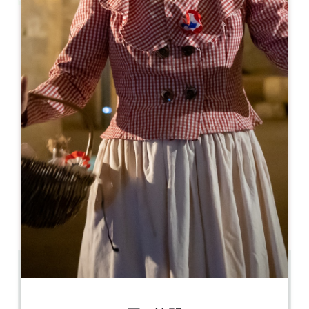
Leaflet
より
150€
/泊
Maison Girardine
168 impasse les Eycards
33420 RAUZAN
06 84 60 17 87
maisongirardine@gmail.com
開幕月
1
2
3
4
5
6
7
8
9
1
1
1
13.7 km
3 chambres
6 personnes 人々