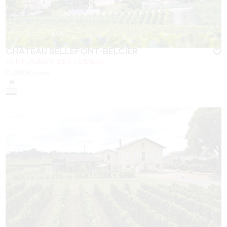
CHÂTEAU BELLEFONT-BELCIER
SAINT-LAURENT-DES-COMBES
Da
290
€/notte