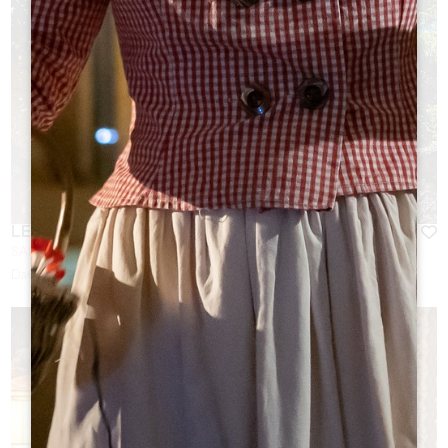
LES LOGIS DE LA TOURELLE
SAINT-ÉMILION
Da
65
€/notte