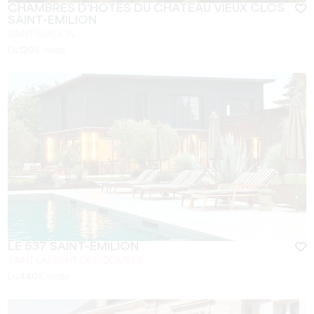
CHAMBRES D'HÔTES DU CHÂTEAU VIEUX CLOS
SAINT-EMILION
SAINT-ÉMILION
Da
120
€/notte
LE 537 SAINT-EMILION
SAINT-LAURENT-DES-COMBES
Da
440
€/notte