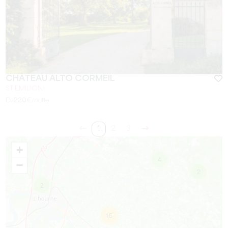
CHÂTEAU ALTO CORMEIL
ST EMILION
Da
220
€/notte
1
2
3
+
4
−
2
2
15