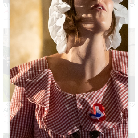
VIGNOBLES FABRIS
SAINT-ÉMILION
Da
92
€/notte
LOGIS DES JURATS - CHAMBRES D'HÔTES ET
APPARTEMENTS
SAINT-ÉMILION
Da
85
€/notte