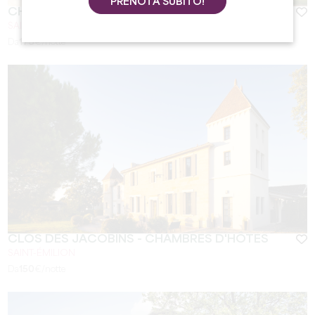
PRENOTA SUBITO!
CHÂTEAU GRAND FAURIE LA ROSE
SAINT-ÉMILION
Da
175
€/notte
CLOS DES JACOBINS - CHAMBRES D'HÔTES
SAINT-ÉMILION
Da
150
€/notte