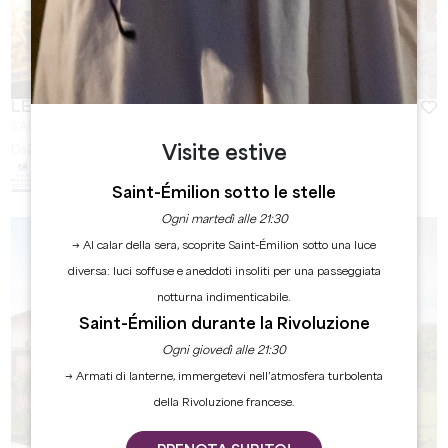
LES CHAMBRES DU CHÂTEAU SOUTARD
SAINT-ÉMILION
Visite estive
Da
270
€/notte
Saint-Émilion sotto le stelle
Ogni martedì alle 21:30
→ Al calar della sera, scoprite Saint-Émilion sotto una luce
diversa: luci soffuse e aneddoti insoliti per una passeggiata
notturna indimenticabile.
Saint-Émilion durante la Rivoluzione
Ogni giovedì alle 21:30
→ Armati di lanterne, immergetevi nell’atmosfera turbolenta
della Rivoluzione francese.