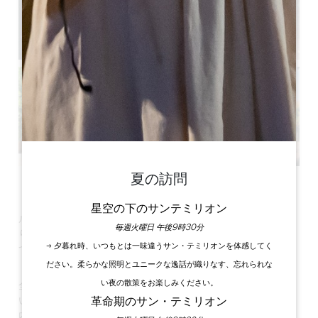
夏の訪問
すべての写真を見る
星空の下のサンテミリオン
ル・クロ・ル・シェーヌは、大きな樫の木が茂る公園内にあ
毎週火曜日 午後9時30分
り、花と木陰に囲まれた静かでリラックスするのに理想的な5
→ 夕暮れ時、いつもとは一味違うサン・テミリオンを体感してく
つの客室を提供しています。
ださい。柔らかな照明とユニークな逸話が織りなす、忘れられな
い夜の散策をお楽しみください。
全室独立した1階建てで、専用のシャワールームとトイレが付
革命期のサン・テミリオン
いています。
内装は木が主役のオリジナルです。