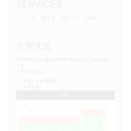
SERVICES
ペット可
駐車場
無線LAN
洗濯機
空室状況
空室状況は宿泊施設提供者の責任において提供され
ます。
ご了承ください。
少なくとも1部屋あり
入手不可
8月
ル
火
水
木
金
土
日
1
2
3
4
5
6
7
8
9
10
11
12
13
14
15
16