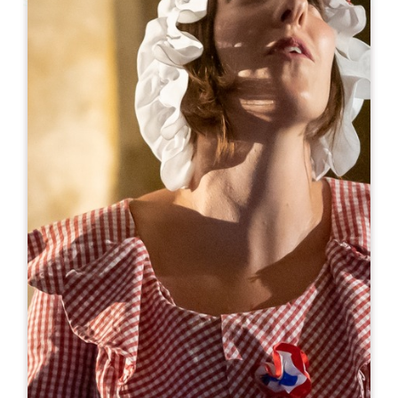
Leaflet
より
57€
/泊
Clos le Chêne
914 Route de Pierrefitte
33330 SAINT-EMILION
05 57 25 06 29
06 28 29 16 57
closlechene@orange.fr
開幕月
1
2
3
4
5
6
7
8
9
1
1
1
空室状況