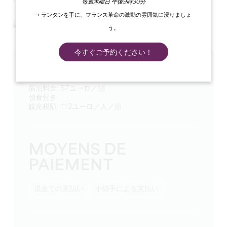
毎週木曜日 午後9時30分
→ ランタンを手に、フランス革命の激動の雰囲気に浸りましょ
設備の整った簡易キッチンをご利用いただけます。
う。
今すぐご予約ください！
TARIFS
宿泊料金: 57ユーロ／泊
朝食付き
観光税額: 1.13ユーロ／人／泊
MOYENS DE
PAIEMENT
現金での支払い
小切手による支払い