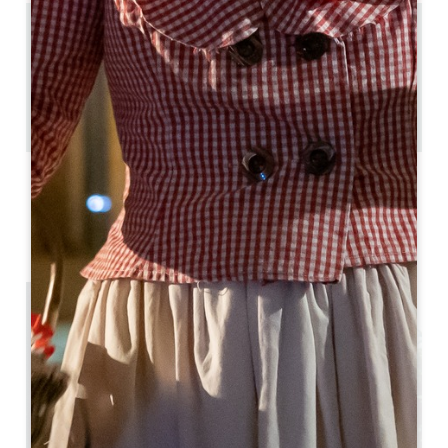
4.6 km
5
15 人々
1
GPSコードをコピーする
ラベル