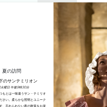
プライベートツアー
セミナー
0
バスケ
楽しむ
アジェンダ
今年の夏
訪問すべきシャトー
MBRES DU CHÂTEAU
SAINT-ÉMILION
ホーム
Les Chambres du Château Soutard
夏の訪問
下のサンテミリオン
説明
料金
言語
支払い方法
サービス
火曜日 午後9時30分
いつもとは一味違うサン・テミリオ
ださい。柔らかな照明とユニーク
す、忘れられない夜の散策をお楽