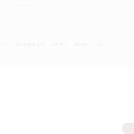
アコン
電気自動車充電
ガーデン
自転車レンタル