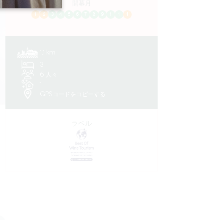
開幕月
1
2
3
4
5
6
7
8
9
1
1
1
1.1 km
3
6 人々
1
GPSコードをコピーする
ラベル