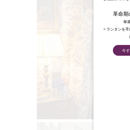
革命期
毎週
→ ランタンを
今す