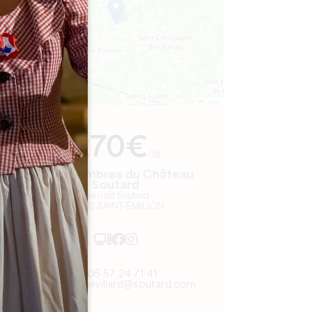
Leaflet
より
270€
/泊
Les Chambres du Château
Soutard
1 lieu dit Soutard
33330 SAINT-ÉMILION
05 57 24 71 41
robin.chevillard@soutard.com