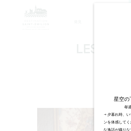
発見
滞在
モノリシック教会ツアー
LES CHA
星空の
毎週
→ 夕暮れ時、
ンを体感してく
な逸話が織りな