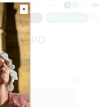
プロのアクセス
会員エリア
エコモード
アクセシビリティ
アクセシビリティ
Fermer
Re
ット
私の選択
チケット
ギフトボックス
JP
言語
 SOUTARD
+
−