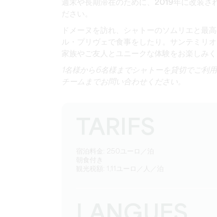
週末や長期滞在のために、
2019年に改装さ
ださい。
ドメーヌを訪れ、シャトーのソムリエと最高
ル・プリヴェで食事をしたり。サンテミリオ
家族やご友人と
ユニークな体験をお楽しみ
く
1名様から6名様までシャトーを貸切でご利
チームまでお問い合わせください。
TARIFS
宿泊料金: 250ユーロ／泊
朝食付き
観光税額: 1,11ユーロ／人／泊
LANGUES