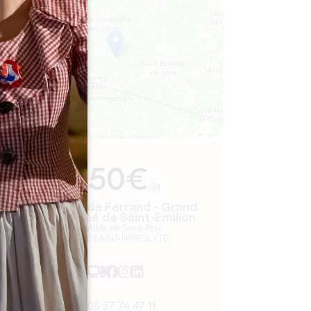
−
Leaflet
より
250€
/泊
Château de Ferrand - Grand
Cru Classé de Saint-Emilion
339 Allée de Saint-Poly
33330 SAINT-HIPPOLYTE
05 57 74 47 11