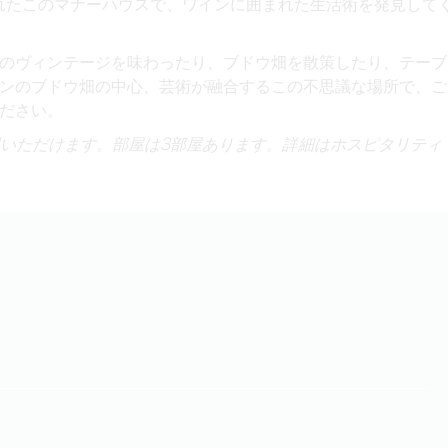
れた
この
マナーハウスで
、ワインに囲まれた生活術を発見して
のヴィンテージを味わったり、ブドウ畑を散策したり、テーブ
ンのブドウ畑の中心、芸術が融合するこの不思議な場所で、ご
ださい。
用いただけます。部屋は3部屋あります。詳細はホスピタリティ