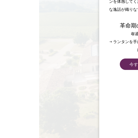
ンを体感してく
な逸話が織りな
革命期
毎週
→ ランタンを
今す