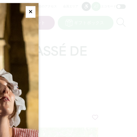
プロのアクセス
会員エリア
エコモード
アクセシビリティ
アクセシビリティ
Fermer
Re
ト
私の選択
チケット
ギフトボックス
JP
言語
RU CLASSÉ DE
+