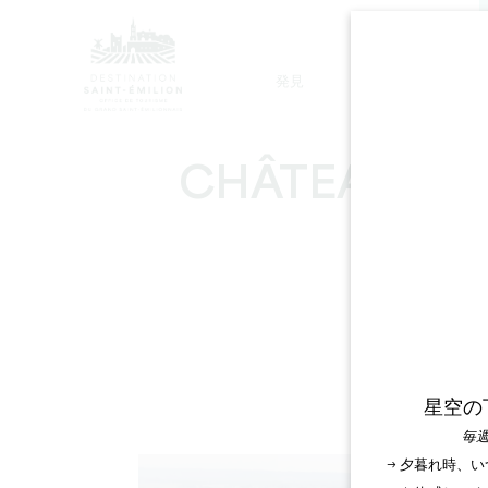
発見
滞在
モノリシック教会ツアー
CHÂTEAU DE 
星空の
毎週
→ 夕暮れ時、