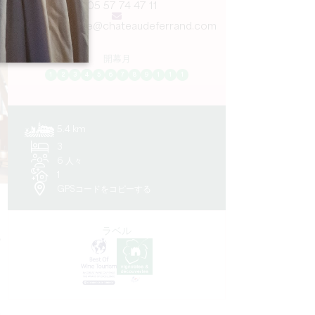
05 57 74 47 11
oenotourisme@chateaudeferrand.com
開幕月
1
2
3
4
5
6
7
8
9
1
1
1
5.4 km
3
6 人々
1
GPSコードをコピーする
ラベル
も