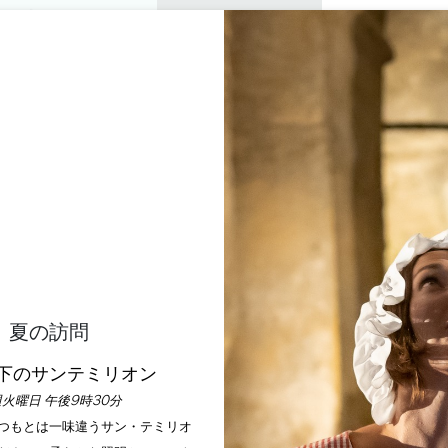
プライベートツアー
セミナー
0
バスケッ
楽しむ
アジェンダ
今年の夏
訪問すべきシャトー
FERRAND - GRAND C
SAINT-EMILION
SAINT-HIPPOLYTE
ホーム
Château de Ferrand - Grand Cru Classé de Saint-Emilion
夏の訪問
下のサンテミリオン
説明
料金
言語
支払い方法
サービス
火曜日 午後9時30分
いつもとは一味違うサン・テミリオ