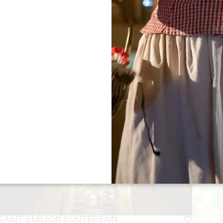
DIGITAL ESCAPADE
容量：
6 名
期間
1h30 - 2h
SAINT-ÉMILION SOUTERRAIN