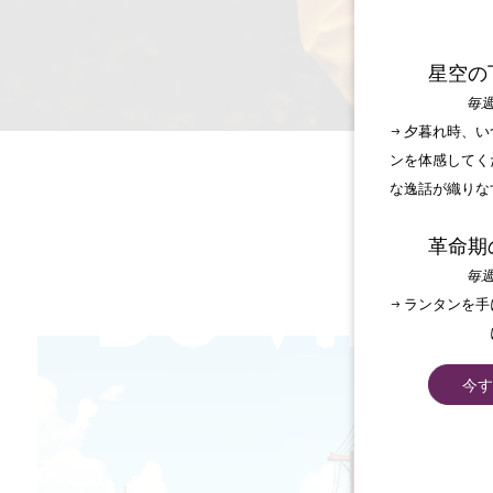
星空の
毎週
→ 夕暮れ時、
ンを体感してく
な逸話が織りな
革命期
毎週
→ ランタンを
今す