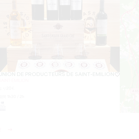
UNION DE PRODUCTEURS DE SAINT-EMILION
SAINT-ÉMILION
より
20
€
期間
1h30 / 2h
2