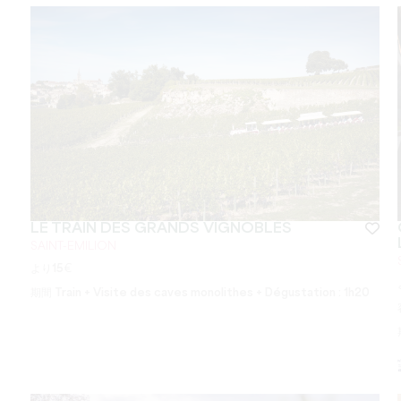
LE TRAIN DES GRANDS VIGNOBLES
SAINT-EMILION
より
15
€
期間
Train + Visite des caves monolithes + Dégustation : 1h20