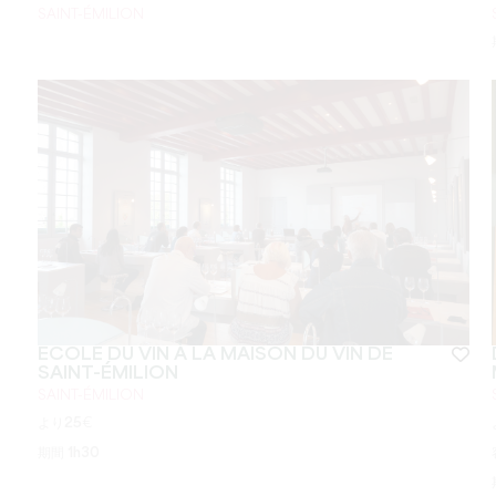
SAINT-ÉMILION
ECOLE DU VIN À LA MAISON DU VIN DE
SAINT-ÉMILION
SAINT-ÉMILION
より
25
€
期間
1h30