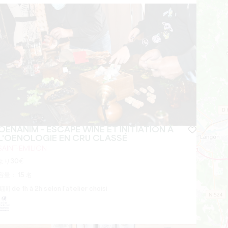
OENANIM - ESCAPE WINE ET INITIATION À
L'OENOLOGIE EN CRU CLASSÉ
SAINT-EMILION
より
30
€
容量：
15 名
期間
de 1h à 2h selon l'atelier choisi