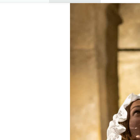
プライベートツアー
セミナー
0
バスケ
楽しむ
アジェンダ
今年の夏
訪問すべきシャトー