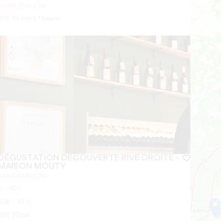
SAINT-ÉMILION
期間
45 min à 1 heure
DÉGUSTATION DÉCOUVERTE RIVE DROITE -
MAISON MOUTY
SAINT-ÉMILION
より
10
€
容量：
10 名
期間
30min