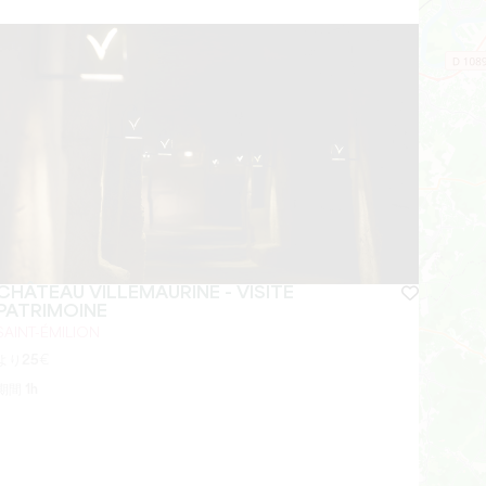
CHÂTEAU VILLEMAURINE - VISITE
PATRIMOINE
SAINT-ÉMILION
より
25
€
期間
1h