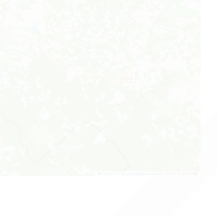
Leaflet
|
©
OpenStreetMap
contributors, Points © 2012 LINZ