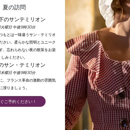
夏の訪問
下のサンテミリオン
火曜日 午後9時30分
いつもとは一味違うサン・テミリオ
ださい。柔らかな照明とユニーク
ホーム
楽しむ
活動内容
す、忘れられない夜の散策をお楽
しみください。
のサン・テミリオン
木曜日 午後9時30分
フィルター 23 結果
手に、フランス革命の激動の雰囲気
に浸りましょう。
+
ぐご予約ください！
−