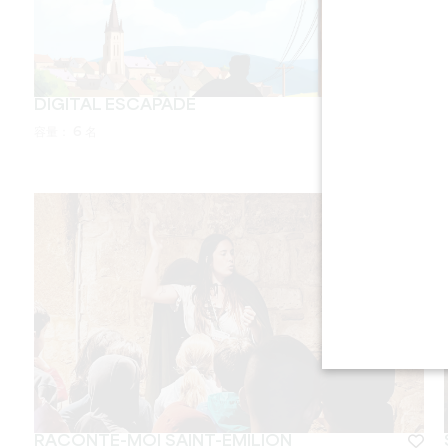
DIGITAL ESCAPADE
容量：
6 名
RACONTE-MOI SAINT-ÉMILION