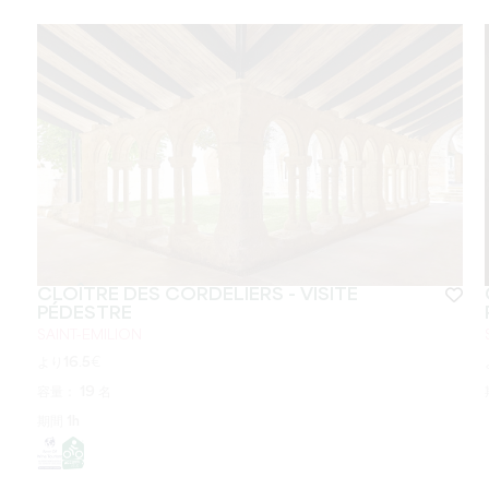
CLOÎTRE DES CORDELIERS - VISITE
PÉDESTRE
SAINT-EMILION
より
16.5
€
容量：
19 名
期間
1h