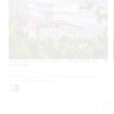
CHÂTEAU TOUR POURRET - JE CUISINE AU
CHÂTEAU
SAINT-ÉMILION
期間
4h (30 minutes de visite / 1h30 de cours de cuisine /
entre 1h et 2h pour le repas)
1