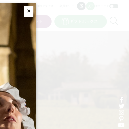
プロのアクセス
会員エリア
エコモード
アクセシビリティ
アクセシビリティ
Fermer
Re
ット
私の選択
チケット
ギフトボックス
JP
言語