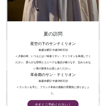
1.8 km
予約制、シェフの都合による
Cours du matin : 10h Cours du soir : 17h
4h (30 minutes de visite / 1h30 de cours de cuisine
/ entre 1h et 2h pour le repas)
18
GPSコードをコピーする
夏の訪問
星空の下のサンテミリオン
ラベル
毎週火曜日 午後9時30分
→ 夕暮れ時、いつもとは一味違うサン・テミリオンを体感してく
ださい。柔らかな照明とユニークな逸話が織りなす、忘れられな
い夜の散策をお楽しみください。
革命期のサン・テミリオン
毎週木曜日 午後9時30分
→ ランタンを手に、フランス革命の激動の雰囲気に浸りましょ
う。
今すぐご予約ください！