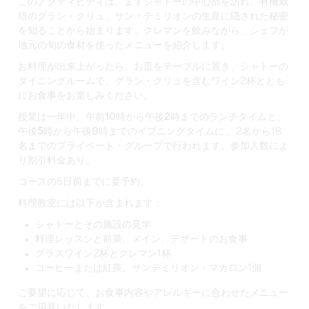
このアクティビティは、まずシャトーの中心部を訪れ、有機栽
培のグラン・クリュ、サン・テミリオンの生産に隠された秘密
を知ることから始まります。クレマンを飲みながら、シェフが
地元の旬の食材を使ったメニューを紹介します。
お料理が出来上がったら、お皿をテーブルに置き、シャトーの
ダイニングルームで、グラン・クリュを含むワイン2杯ととも
にお食事をお楽しみください。
授業は一年中、
午前10時から午後2時までのランチタイムと
、
午後5時から午後9時までのイブニングタイムに
、2名から18
名までのプライベート・グループで行われます。参加人数によ
り割引料金あり。
コースの5日前までに要予約。
料理教室には以下が含まれます：
シャトーとその施設の見学
料理レッスンと前菜、メイン、デザートのお食事
グラスワイン2杯とクレマン1杯
コーヒーまたは紅茶、サンテミリオン・マカロン1個
ご要望に応じて、お食事内容やアレルギーに合わせたメニュー
をご用意いたします。