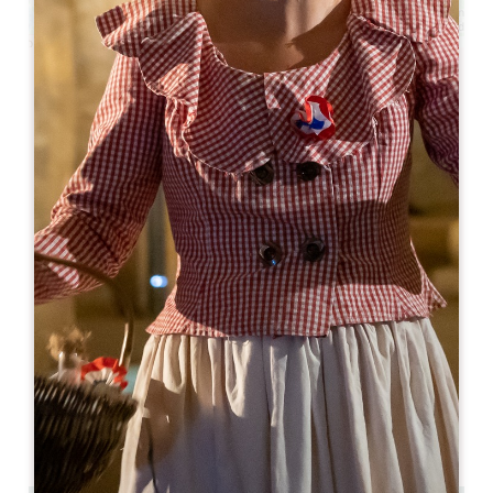
Leaflet
Château Tour Pourret - Je cuisine au
château
30 Route de Rouffiac
33330 Saint-Émilion
06 84 71 02 13
visite@vignobles-lannoye.com
開幕月
1
2
3
4
5
6
7
8
9
1
1
1
開幕日
ル
火
水
木
金
土
日
AM
AM
AM
AM
AM
AM
AM
PM
PM
PM
PM
PM
PM
PM