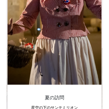
開幕月
1
2
3
4
5
6
7
8
9
1
1
1
開幕日
ル
火
水
木
金
土
日
AM
AM
AM
AM
AM
AM
AM
PM
PM
PM
PM
PM
PM
PM
夏の訪問
星空の下のサンテミリオン