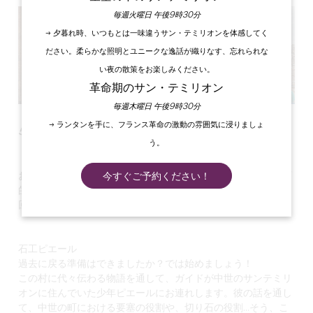
毎週火曜日 午後9時30分
→ 夕暮れ時、いつもとは一味違うサン・テミリオンを体感してく
ださい。柔らかな照明とユニークな逸話が織りなす、忘れられな
い夜の散策をお楽しみください。
革命期のサン・テミリオン
毎週木曜日 午後9時30分
→ ランタンを手に、フランス革命の激動の雰囲気に浸りましょ
5歳から12歳のお子様のための物語と伝説
う。
お子様を、サンテミリオンの様々な遺産を巡る、楽しくて教育
今すぐご予約ください！
的な発見の旅にお連れしましょう。
回の訪問で、3つの全く異なる体験ができます！
石工ピエール
過去に戻る準備はできましたか？では始めましょう！
この村に代々伝わる物語を通して、ガイドが中世のサンテミリ
オンに住んでいた少年ピエールにお連れします。彼の話を通し
て、中世の町における要塞の役割や、切り石の役割...そう、こ