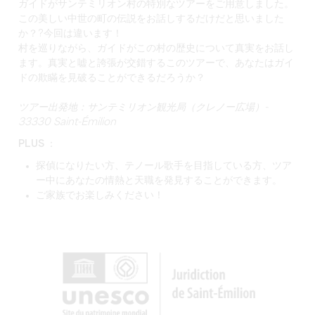
ガイドがサンテミリオン村の特別なツアーをご用意しました。
この美しい中世の町の伝説をお話しするだけだと思いました
か？?今回は違います！
村を巡りながら、ガイドがこの村の歴史について真実をお話し
ます。真実と嘘と誇張が交錯するこのツアーで、あなたはガイ
ドの欺瞞を見破ることができるだろうか？
ツアー出発地：サンテミリオン観光局（クレノー広場）-
33330 Saint-Émilion
PLUS ：
探偵になりたい方、テノール歌手を目指している方、ツア
ー中にあなたの情熱と天職を発見することができます。
ご家族でお楽しみください！