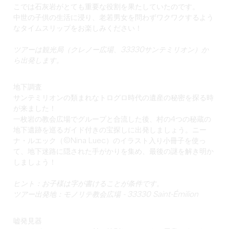
こでは石灰岩がとても重要な役割を果たしていたのです。
中世の子供の生活に浸り、老若男女を問わずワクワクするよう
なタイムスリップをお楽しみください！
ツアーは観光局（クレノー広場、33330サンテミリオン）か
ら出発します。
地下調査
サンテミリオンの類まれなトログロ時代の遺産の秘密を探る時
が来ました！
一枚岩の教会広場でグループと合流した後、村の4つの秘蔵の
地下遺跡を巡るガイド付きの宝探しに出発しましょう。ニー
ナ・ルエック（©Nina Luec）のイラスト入り小冊子を使っ
て、地下迷路に隠された手がかりを集め、最後の謎を解き明か
しましょう！
ヒント：お子様は字が書けることが条件です。
ツアー出発地：モノリテ教会広場 - 33330 Saint-Émilion
嘘発見器